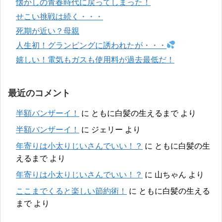
懐かしの青春時代に戻ってしまった！
せこい挑戦は続く・・・
死期が近い？母親
人生初！グランピングに誘われたが・・・
嬉しい！電気もガスも使用料が過去最低だ！
最近のコメント
半額バンザーイ！
に
ともに白髪の生えるまで
より
半額バンザーイ！
に
ジェリー
より
年寄りは小太りじいさんでいい！？
に
ともに白髪の生
えるまで
より
年寄りは小太りじいさんでいい！？
に
山ちゃん
より
ここまでくると楽しい節約術！
に
ともに白髪の生える
まで
より