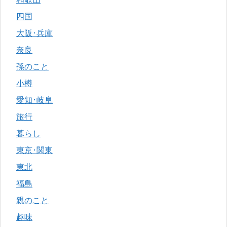
四国
大阪･兵庫
奈良
孫のこと
小樽
愛知･岐阜
旅行
暮らし
東京･関東
東北
福島
親のこと
趣味