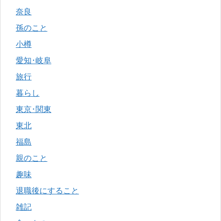
奈良
孫のこと
小樽
愛知･岐阜
旅行
暮らし
東京･関東
東北
福島
親のこと
趣味
退職後にすること
雑記