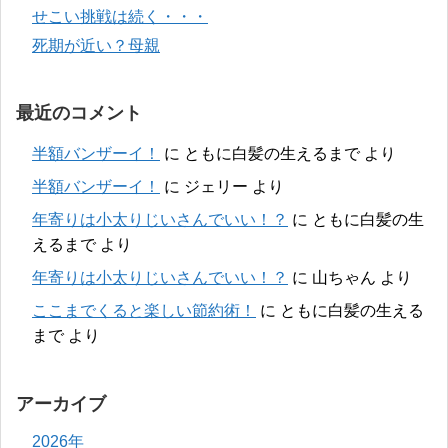
せこい挑戦は続く・・・
死期が近い？母親
最近のコメント
半額バンザーイ！
に
ともに白髪の生えるまで
より
半額バンザーイ！
に
ジェリー
より
年寄りは小太りじいさんでいい！？
に
ともに白髪の生
えるまで
より
年寄りは小太りじいさんでいい！？
に
山ちゃん
より
ここまでくると楽しい節約術！
に
ともに白髪の生える
まで
より
アーカイブ
2026年