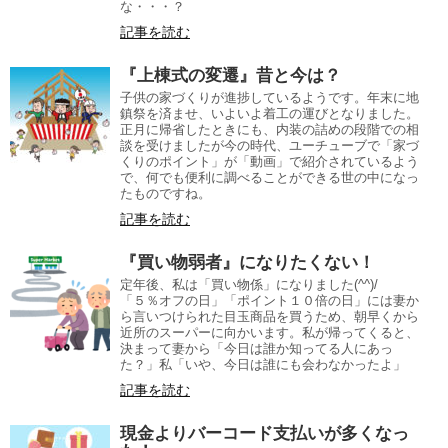
な・・・？
記事を読む
『上棟式の変遷』昔と今は？
子供の家づくりが進捗しているようです。年末に地
鎮祭を済ませ、いよいよ着工の運びとなりました。
正月に帰省したときにも、内装の詰めの段階での相
談を受けましたが今の時代、ユーチューブで「家づ
くりのポイント」が「動画」で紹介されているよう
で、何でも便利に調べることができる世の中になっ
たものですね。
記事を読む
『買い物弱者』になりたくない！
定年後、私は「買い物係」になりました(^^)/
「５％オフの日」「ポイント１０倍の日」には妻か
ら言いつけられた目玉商品を買うため、朝早くから
近所のスーパーに向かいます。私が帰ってくると、
決まって妻から「今日は誰か知ってる人にあっ
た？」私「いや、今日は誰にも会わなかったよ」
記事を読む
現金よりバーコード支払いが多くなっ