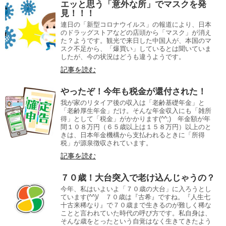
エッと思う「意外な所」でマスクを発
見！！！
連日の「新型コロナウイルス」の報道により、日本
のドラッグストアなどの店頭から「マスク」が消え
た？ようです。観光で来日した中国人が、本国のマ
スク不足から、「爆買い」しているとは聞いていま
したが、今の状況はどうも違うようです。
記事を読む
やったぞ！今年も税金が還付された！
我が家のリタイア後の収入は「老齢基礎年金」と
「老齢厚生年金」だけ。そんな年金収入にも「雑所
得」として「税金」がかかります(^^;) 年金額が年
間１０８万円（６５歳以上は１５８万円）以上のと
きは、日本年金機構から支払われるときに「所得
税」が源泉徴収されています。
記事を読む
７０歳！大台突入で老け込んじゃうの？
今年、私はいよいよ「７０歳の大台」に入ろうとし
ています(^^)/ ７０歳は『古希』ですね。『人生七
十古来稀なり』で７０歳まで生きるのが難しく稀な
ことと言われていた時代の呼び方です。私自身は、
そんな歳をとったという自覚はなく生きてきたよう