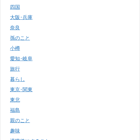
四国
大阪･兵庫
奈良
孫のこと
小樽
愛知･岐阜
旅行
暮らし
東京･関東
東北
福島
親のこと
趣味