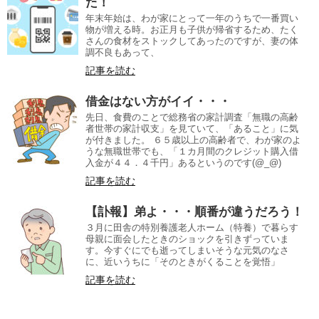
た！
年末年始は、わが家にとって一年のうちで一番買い
物が増える時。お正月も子供が帰省するため、たく
さんの食材をストックしてあったのですが、妻の体
調不良もあって、
記事を読む
借金はない方がイイ・・・
先日、食費のことで総務省の家計調査「無職の高齢
者世帯の家計収支」を見ていて、「あること」に気
が付きました。 ６５歳以上の高齢者で、わが家のよ
うな無職世帯でも、「１カ月間のクレジット購入借
入金が４４．４千円」あるというのです(@_@)
記事を読む
【訃報】弟よ・・・順番が違うだろう！
３月に田舎の特別養護老人ホーム（特養）で暮らす
母親に面会したときのショックを引きずっていま
す。今すぐにでも逝ってしまいそうな元気のなさ
に、近いうちに「そのときがくることを覚悟」
記事を読む