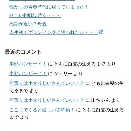
懐かしの青春時代に戻ってしまった！
せこい挑戦は続く・・・
死期が近い？母親
人生初！グランピングに誘われたが・・・
最近のコメント
半額バンザーイ！
に
ともに白髪の生えるまで
より
半額バンザーイ！
に
ジェリー
より
年寄りは小太りじいさんでいい！？
に
ともに白髪の生
えるまで
より
年寄りは小太りじいさんでいい！？
に
山ちゃん
より
ここまでくると楽しい節約術！
に
ともに白髪の生える
まで
より