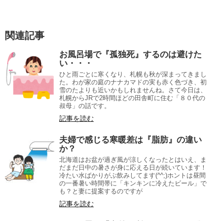
関連記事
お風呂場で『孤独死』するのは避けた
い・・・
ひと雨ごとに寒くなり、札幌も秋が深まってきまし
た。わが家の庭のナナカマドの実も赤く色づき、初
雪のたよりも近いかもしれませんね。さて今日は、
札幌からJRで2時間ほどの田舎町に住む「８０代の
叔母」の話です。
記事を読む
夫婦で感じる寒暖差は『脂肪』の違い
か？
北海道はお盆が過ぎ風が涼しくなったとはいえ、ま
だまだ日中の暑さが身に応える日が続いています！
冷たい水ばかりがぶ飲みしてます(^^;)ホントは昼間
の一番暑い時間帯に「キンキンに冷えたビール」で
も？と妻に提案するのですが
記事を読む