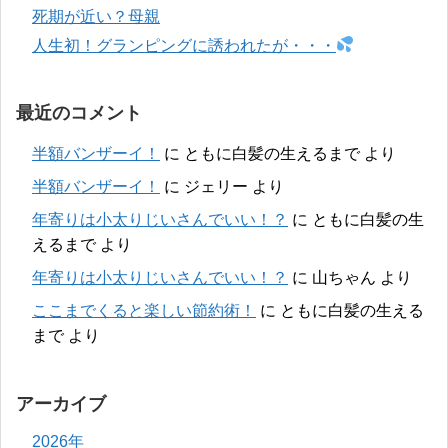
死期が近い？母親
人生初！グランピングに誘われたが・・・
最近のコメント
半額バンザーイ！
に
ともに白髪の生えるまで
より
半額バンザーイ！
に
ジェリー
より
年寄りは小太りじいさんでいい！？
に
ともに白髪の生
えるまで
より
年寄りは小太りじいさんでいい！？
に
山ちゃん
より
ここまでくると楽しい節約術！
に
ともに白髪の生える
まで
より
アーカイブ
2026年