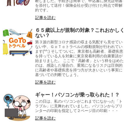
断しました。手続きは簡単で、申込書に身元証明書
を添付して送付！保険会社が受け付けた時点で即解
約です。
記事を読む
６５歳以上が規制の対象？これおかしく
ない？
第３波の新型コロナ感染の収まる気配すら見せてい
ない中、ＧｏＴｏトラベルの移動規制が行われてい
ます(^^;) そしてついに、東京都も高齢者、基礎疾患
を持っている人を対象に東京発着利用の自粛要請が
始まりました。 ここで「高齢者」という枠をはめた
のは、感染した場合の、重篤になるリスクは圧倒的
に高齢者や基礎疾患を持つ方が大きいという事実に
基づいての判断でしょう。
記事を読む
ギャー！パソコンが乗っ取られた！？
この日は、私のパソコンがこれまでになかった「ト
ラブル」に見舞われていました。パソコンからプリ
ンターの印刷を指定して２ページ目の印刷・・・
記事を読む