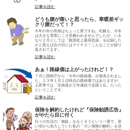
記事を読む
どうも腰が痛いと思ったら、寒暖差ギッ
クリ腰だって！？
今年の冬の気候はちょっと変ですね。札幌も、今冬
は大きな雪害にこそ見舞われませんでしたが、いき
なり２月としては「観測史上最高気温」を記録した
かと思えば次の日にはマイナス！こんなことが繰り
返されてます。
記事を読む
あぁ！路線価は上がったけれど！？
７月に国税庁から「今年の路線価」が発表されまし
た。２３年１月１日時点の路線価ではありますが、
上昇率では「北海道が２年連続で全国１位」だった
ということです。
記事を読む
保険を解約したけれど『保険勧誘広告』
がやたら目に付く
日々の生活の「無駄」をなくそうという一環で、若
い頃から加入していた私の「ガン保険の解約」を決