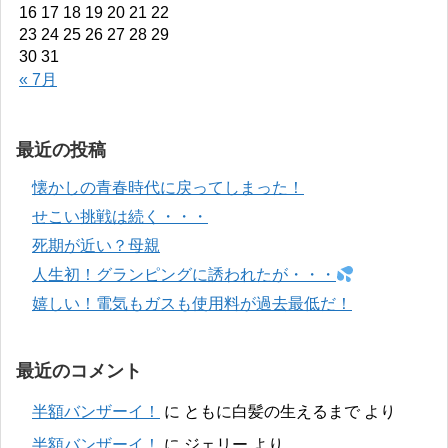
16
17
18
19
20
21
22
23
24
25
26
27
28
29
30
31
« 7月
最近の投稿
懐かしの青春時代に戻ってしまった！
せこい挑戦は続く・・・
死期が近い？母親
人生初！グランピングに誘われたが・・・
嬉しい！電気もガスも使用料が過去最低だ！
最近のコメント
半額バンザーイ！
に
ともに白髪の生えるまで
より
半額バンザーイ！
に
ジェリー
より