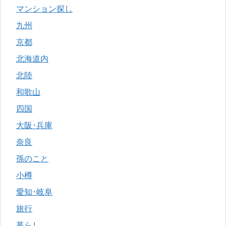
マンション探し
九州
京都
北海道内
北陸
和歌山
四国
大阪･兵庫
奈良
孫のこと
小樽
愛知･岐阜
旅行
暮らし