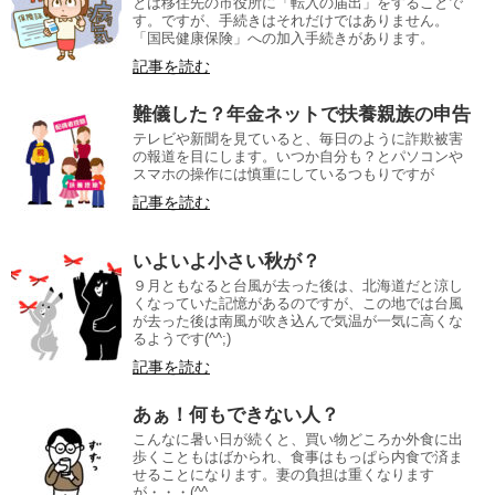
とは移住先の市役所に「転入の届出」をすることで
す。ですが、手続きはそれだけではありません。
「国民健康保険」への加入手続きがあります。
記事を読む
難儀した？年金ネットで扶養親族の申告
テレビや新聞を見ていると、毎日のように詐欺被害
の報道を目にします。いつか自分も？とパソコンや
スマホの操作には慎重にしているつもりですが
記事を読む
いよいよ小さい秋が？
９月ともなると台風が去った後は、北海道だと涼し
くなっていた記憶があるのですが、この地では台風
が去った後は南風が吹き込んで気温が一気に高くな
るようです(^^;)
記事を読む
あぁ！何もできない人？
こんなに暑い日が続くと、買い物どころか外食に出
歩くこともはばかられ、食事はもっぱら内食で済ま
せることになります。妻の負担は重くなります
が・・・(^^ゞ