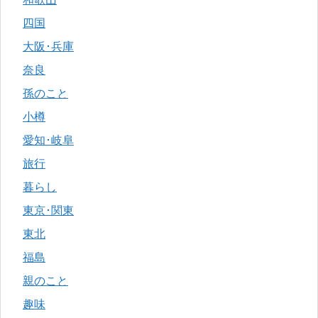
四国
大阪･兵庫
奈良
孫のこと
小樽
愛知･岐阜
旅行
暮らし
東京･関東
東北
福島
親のこと
趣味