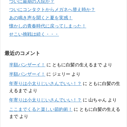
ついに最期の入院か？
ついにコンタクトからメガネへ替え時か？
あの鳴き声を聞くと夏を実感！
懐かしの青春時代に戻ってしまった！
せこい挑戦は続く・・・
最近のコメント
半額バンザーイ！
に
ともに白髪の生えるまで
より
半額バンザーイ！
に
ジェリー
より
年寄りは小太りじいさんでいい！？
に
ともに白髪の生
えるまで
より
年寄りは小太りじいさんでいい！？
に
山ちゃん
より
ここまでくると楽しい節約術！
に
ともに白髪の生える
まで
より