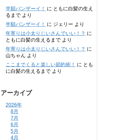
半額バンザーイ！
に
ともに白髪の生え
るまで
より
半額バンザーイ！
に
ジェリー
より
年寄りは小太りじいさんでいい！？
に
ともに白髪の生えるまで
より
年寄りは小太りじいさんでいい！？
に
山ちゃん
より
ここまでくると楽しい節約術！
に
とも
に白髪の生えるまで
より
アーカイブ
2026年
8月
7月
6月
5月
4月