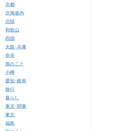
京都
北海道内
北陸
和歌山
四国
大阪･兵庫
奈良
孫のこと
小樽
愛知･岐阜
旅行
暮らし
東京･関東
東北
福島