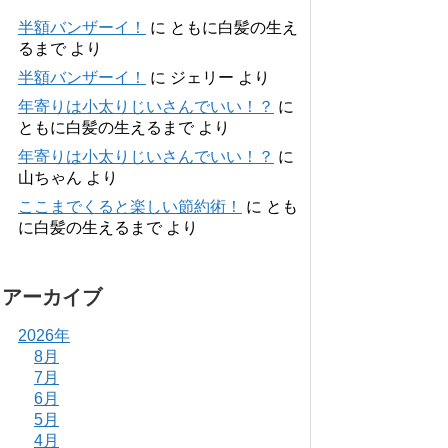
半額バンザーイ！
に
ともに白髪の生え
るまで
より
半額バンザーイ！
に
ジェリー
より
年寄りは小太りじいさんでいい！？
に
ともに白髪の生えるまで
より
年寄りは小太りじいさんでいい！？
に
山ちゃん
より
ここまでくると楽しい節約術！
に
とも
に白髪の生えるまで
より
アーカイブ
2026年
8月
7月
6月
5月
4月