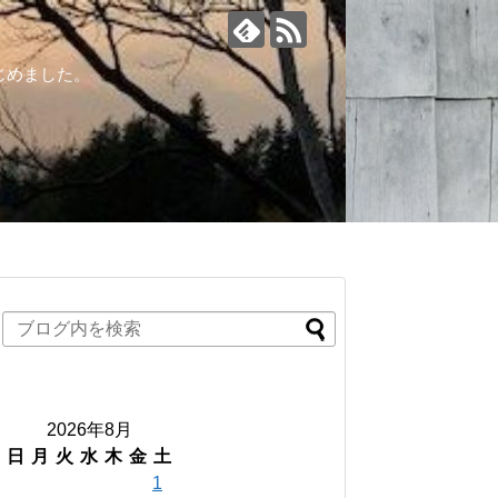
じめました。
2026年8月
日
月
火
水
木
金
土
1