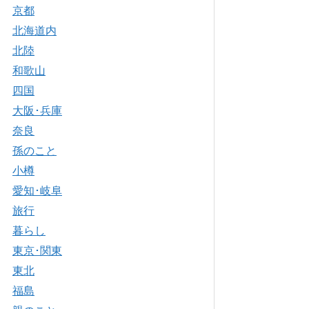
京都
北海道内
北陸
和歌山
四国
大阪･兵庫
奈良
孫のこと
小樽
愛知･岐阜
旅行
暮らし
東京･関東
東北
福島