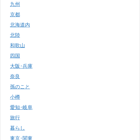
九州
京都
北海道内
北陸
和歌山
四国
大阪･兵庫
奈良
孫のこと
小樽
愛知･岐阜
旅行
暮らし
東京･関東