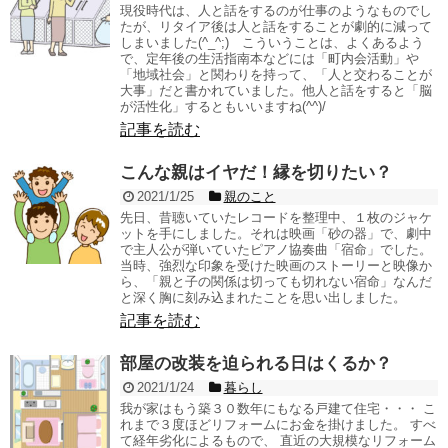
現役時代は、人と話をするのが仕事のようなものでし
たが、リタイア後は人と話をすることが劇的に減って
しまいました(^_^;) こういうことは、よくあるよう
で、定年後の生活指南本などには「町内会活動」や
「地域社会」と関わりを持って、「人と交わることが
大事」だと書かれていました。他人と話をすると「脳
が活性化」するともいいますね(^^)/
記事を読む
こんな親はイヤだ！縁を切りたい？
2021/1/25
親のこと
先日、昔聴いていたレコードを整理中、１枚のジャケ
ットを手にしました。それは映画「砂の器」で、劇中
で主人公が弾いていたピアノ協奏曲「宿命」でした。
当時、強烈な印象を受けた映画のストーリーと映像か
ら、「親と子の関係は切っても切れない宿命」なんだ
と深く胸に刻み込まれたことを思い出しました。
記事を読む
部屋の改装を迫られる日はくるか？
2021/1/24
暮らし
我が家はもう築３０数年にもなる戸建て住宅・・・ こ
れまで３度ほどリフォームにお金を掛けました。 すべ
て経年劣化によるもので、 直近の大規模なリフォーム