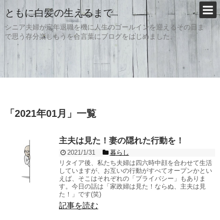
ともに白髪の生えるまで
シニア夫婦が定年退職を機に人生のゴールインを迎えるその日ま
で思う存分楽しもうを合言葉にブログをはじめました。
「
2021年01月
」
一覧
主夫は見た！妻の隠れた行動を！
2021/1/31
暮らし
リタイア後、私たち夫婦は四六時中顔を合わせて生活
していますが、お互いの行動がすべてオープンかとい
えば、そこはそれぞれの「プライバシー」もありま
す。今日の話は「家政婦は見た！ならぬ、主夫は見
た！」です(笑)
記事を読む