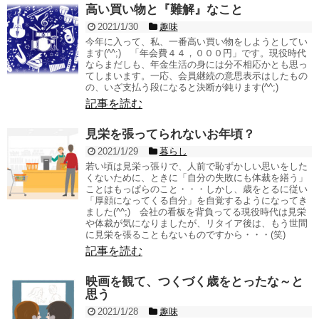
高い買い物と『難解』なこと
2021/1/30
趣味
今年に入って、私、一番高い買い物をしようとしてい
ます(^^;) 「年会費４４，０００円」です。現役時代
ならまだしも、年金生活の身には分不相応かとも思っ
てしまいます。一応、会員継続の意思表示はしたもの
の、いざ支払う段になると決断が鈍ります(^^;)
記事を読む
見栄を張ってられないお年頃？
2021/1/29
暮らし
若い頃は見栄っ張りで、人前で恥ずかしい思いをした
くないために、ときに「自分の失敗にも体裁を繕う」
ことはもっぱらのこと・・・しかし、歳をとるに従い
「厚顔になってくる自分」を自覚するようになってき
ました(^^;) 会社の看板を背負ってる現役時代は見栄
や体裁が気になりましたが、リタイア後は、もう世間
に見栄を張ることもないものですから・・・(笑)
記事を読む
映画を観て、つくづく歳をとったな～と
思う
2021/1/28
趣味