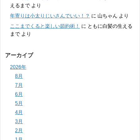
えるまで
より
年寄りは小太りじいさんでいい！？
に
山ちゃん
より
ここまでくると楽しい節約術！
に
ともに白髪の生える
まで
より
アーカイブ
2026年
8月
7月
6月
5月
4月
3月
2月
1月