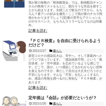
我が家の毎晩の「映画鑑賞会」では、動画配信チャン
ネルの映画リストをもとに、面白そうな作品を探すこ
とから始まります。夫婦二人で観るのですから、もち
ろん？妻アンの好みを優先！ここで我が家のチカラ関
係がわかりますでしょ？(笑)妻の苦手なアクションも
のやサスペンス、もちろんスリラーなんてものは対象
外。
記事を読む
『ＰＣＲ検査』を自由に受けられるよう
だけど？
2021/1/27
暮らし
新型コロナの感染拡大は、市中へ、そして家庭内へと
ジワジワ迫っています。「感染経路不明」という「無
症状者」が「市中感染」を広めているような感じで
す。どこで、誰が、いつ感染してるかわからない恐怖
を覚えるのですが、果たして自分は大丈夫だろうかと
不安になります。そんな「不安」を払しょくするた
め、感染の有無を調べるのに有効な「ＰＣＲ検査」が
あります。
記事を読む
定年後は『会話』が必要だというが？
2021/1/26
暮らし