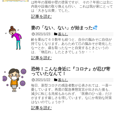
は昨年の屋根や壁の塗装ですが、 その７年前には主に
内装や設備の取り換えも行い、 これは我が家にとって
は「大きな出費」でした。
記事を読む
妻の「ない、ない」が始まった
2021/1/23
暮らし
齢を重ねて６０数年も経つと、自分の脳みそに自信が
持てなくなります。あらためて己の脳みそが老化した
なーとか、歳を取ったなーと自覚するときというの
は、「物忘れ」したときでしょうか・・・
記事を読む
恐怖！こんな身近に『コロナ』が忍び寄
っていたなんて！
2021/1/22
暮らし
毎日、新型コロナの感染者数が公表されては、一喜一
憂しています。再度の緊急事態宣言が出された後も、
減少に転じる兆候もみられず、「医療のひっ迫」だけ
がますます厳しさを増しています。なにか有効な対策
はないのでしょうか？
記事を読む