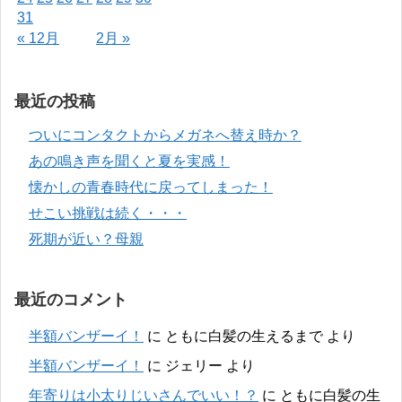
31
« 12月
2月 »
最近の投稿
ついにコンタクトからメガネへ替え時か？
あの鳴き声を聞くと夏を実感！
懐かしの青春時代に戻ってしまった！
せこい挑戦は続く・・・
死期が近い？母親
最近のコメント
半額バンザーイ！
に
ともに白髪の生えるまで
より
半額バンザーイ！
に
ジェリー
より
年寄りは小太りじいさんでいい！？
に
ともに白髪の生