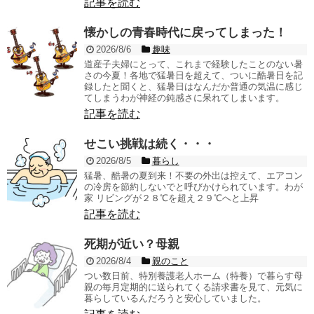
記事を読む
懐かしの青春時代に戻ってしまった！
2026/8/6
趣味
道産子夫婦にとって、これまで経験したことのない暑
さの今夏！各地で猛暑日を超えて、ついに酷暑日を記
録したと聞くと、猛暑日はなんだか普通の気温に感じ
てしまうわが神経の鈍感さに呆れてしまいます。
記事を読む
せこい挑戦は続く・・・
2026/8/5
暮らし
猛暑、酷暑の夏到来！不要の外出は控えて、エアコン
の冷房を節約しないでと呼びかけられています。わが
家 リビングが２８℃を超え２９℃へと上昇
記事を読む
死期が近い？母親
2026/8/4
親のこと
つい数日前、特別養護老人ホーム（特養）で暮らす母
親の毎月定期的に送られてくる請求書を見て、元気に
暮らしているんだろうと安心していました。