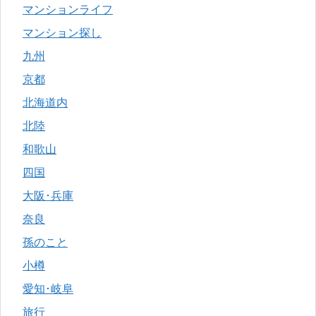
マンションライフ
マンション探し
九州
京都
北海道内
北陸
和歌山
四国
大阪･兵庫
奈良
孫のこと
小樽
愛知･岐阜
旅行