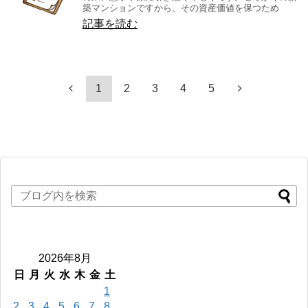
築マンションですから、その資産価値を保つため
記事を読む
1
2
3
4
5
2026年8月
日
月
火
水
木
金
土
1
2
3
4
5
6
7
8