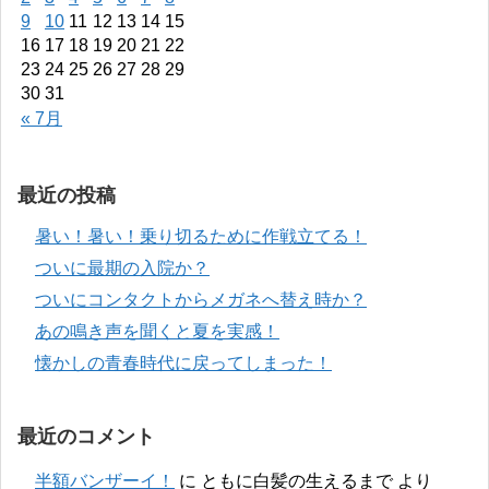
9
10
11
12
13
14
15
16
17
18
19
20
21
22
23
24
25
26
27
28
29
30
31
« 7月
最近の投稿
暑い！暑い！乗り切るために作戦立てる！
ついに最期の入院か？
ついにコンタクトからメガネへ替え時か？
あの鳴き声を聞くと夏を実感！
懐かしの青春時代に戻ってしまった！
最近のコメント
半額バンザーイ！
に
ともに白髪の生えるまで
より