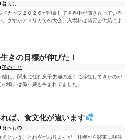
暮らし
ルドカップ２０２６が開幕して世界中が沸き返っている
が、さすがアメリカでの大会。入場料は需要と供給によ
長生きの目標が伸びた！
孫のこと
を離れ、関東に住む息子夫婦の近くに移住してきたのが
その頃には孫っ娘も生まれてました。
われば、食文化が違います
食べもの
従えということわざがありますが、札幌から関東に移住