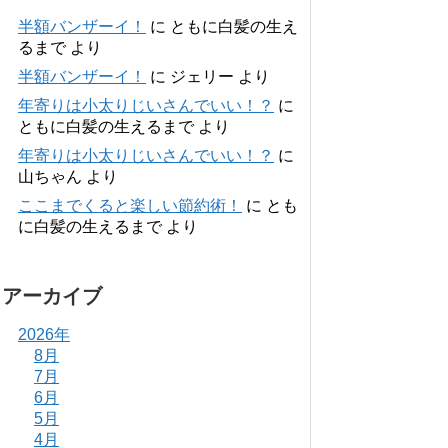
半額バンザーイ！
に
ともに白髪の生え
るまで
より
半額バンザーイ！
に
ジェリー
より
年寄りは小太りじいさんでいい！？
に
ともに白髪の生えるまで
より
年寄りは小太りじいさんでいい！？
に
山ちゃん
より
ここまでくると楽しい節約術！
に
とも
に白髪の生えるまで
より
アーカイブ
2026年
8月
7月
6月
5月
4月