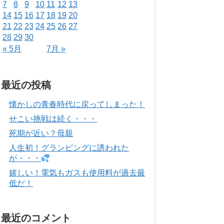
7
8
9
10
11
12
13
14
15
16
17
18
19
20
21
22
23
24
25
26
27
28
29
30
« 5月
7月 »
最近の投稿
懐かしの青春時代に戻ってしまった！
せこい挑戦は続く・・・
死期が近い？母親
人生初！グランピングに誘われた
が・・・
嬉しい！電気もガスも使用料が過去最
低だ！
最近のコメント