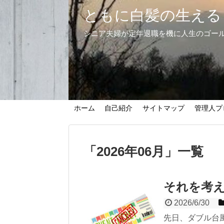
ともに白髪の生える
シニア夫婦が定年退職を機に人生のゴー
ホーム
自己紹介
サイトマップ
管理人プ
「
2026年06月
」
一覧
それを考
2026/6/30
先日、ダブル台