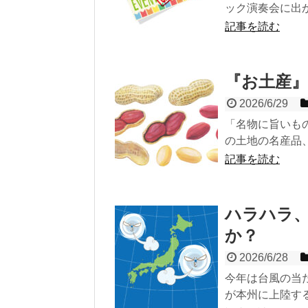
ック演奏会に出
記事を読む
『お土産
2026/6/29
「名物に旨いも
の土地の名産品
記事を読む
ハラハラ
か？
2026/6/28
今年は台風の当
が本州に上陸す