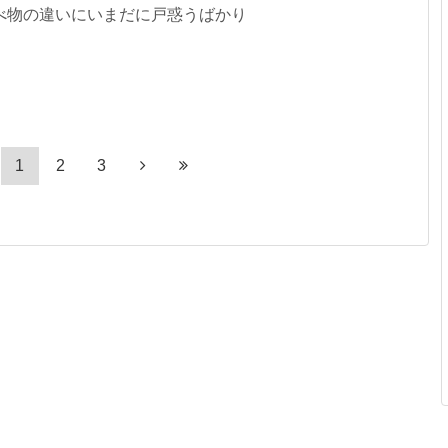
べ物の違いにいまだに戸惑うばかり
1
2
3