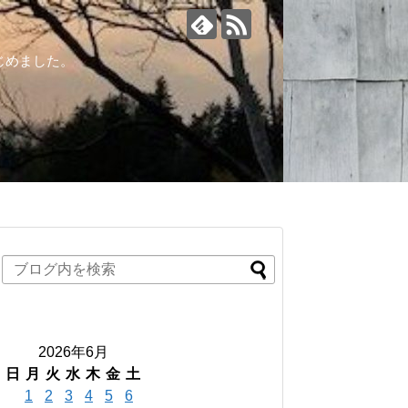
じめました。
2026年6月
日
月
火
水
木
金
土
1
2
3
4
5
6