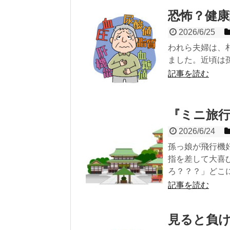
恐怖？健康
2026/6/25
われら夫婦は、
ました。近頃は
記事を読む
『ミニ旅
2026/6/24
孫っ娘が飛行機
指を差して大喜
ろ？？？」どこ
記事を読む
見ると負