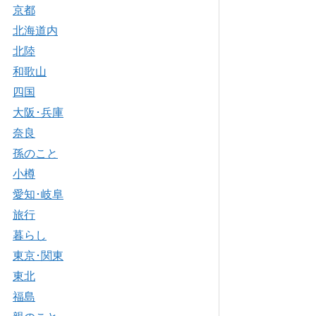
京都
北海道内
北陸
和歌山
四国
大阪･兵庫
奈良
孫のこと
小樽
愛知･岐阜
旅行
暮らし
東京･関東
東北
福島