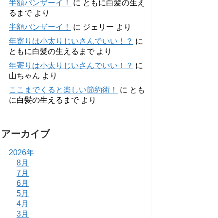
半額バンザーイ！
に
ともに白髪の生え
るまで
より
半額バンザーイ！
に
ジェリー
より
年寄りは小太りじいさんでいい！？
に
ともに白髪の生えるまで
より
年寄りは小太りじいさんでいい！？
に
山ちゃん
より
ここまでくると楽しい節約術！
に
とも
に白髪の生えるまで
より
アーカイブ
2026年
8月
7月
6月
5月
4月
3月