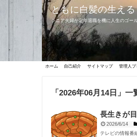
ともに白髪の生える
シニア夫婦が定年退職を機に人生のゴー
ホーム
自己紹介
サイトマップ
管理人プ
「
2026年06月14日
」
一
長生きが
2026/6/14
テレビの情報番