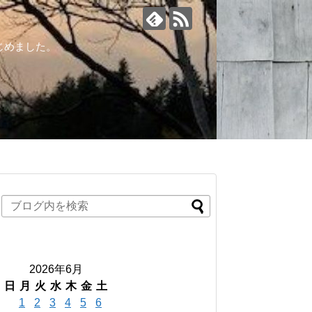
じめました。
2026年6月
日
月
火
水
木
金
土
1
2
3
4
5
6