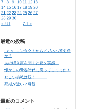
7
8
9
10
11
12
13
14
15
16
17
18
19
20
21
22
23
24
25
26
27
28
29
30
« 5月
7月 »
最近の投稿
ついにコンタクトからメガネへ替え時
か？
あの鳴き声を聞くと夏を実感！
懐かしの青春時代に戻ってしまった！
せこい挑戦は続く・・・
死期が近い？母親
最近のコメント