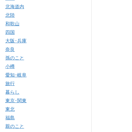
北海道内
北陸
和歌山
四国
大阪･兵庫
奈良
孫のこと
小樽
愛知･岐阜
旅行
暮らし
東京･関東
東北
福島
親のこと