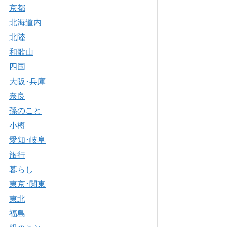
京都
北海道内
北陸
和歌山
四国
大阪･兵庫
奈良
孫のこと
小樽
愛知･岐阜
旅行
暮らし
東京･関東
東北
福島