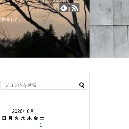
じめました。
2026年8月
日
月
火
水
木
金
土
1