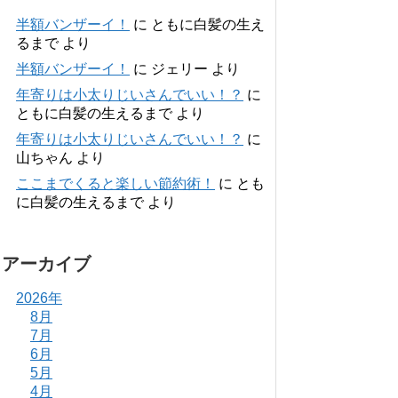
半額バンザーイ！
に
ともに白髪の生え
るまで
より
半額バンザーイ！
に
ジェリー
より
年寄りは小太りじいさんでいい！？
に
ともに白髪の生えるまで
より
年寄りは小太りじいさんでいい！？
に
山ちゃん
より
ここまでくると楽しい節約術！
に
とも
に白髪の生えるまで
より
アーカイブ
2026年
8月
7月
6月
5月
4月