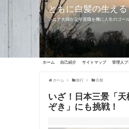
ともに白髪の生える
シニア夫婦が定年退職を機に人生のゴー
ホーム
自己紹介
サイトマップ
管理人プ
ホーム
旅行
京都
いざ！日本三景「天
ぞき」にも挑戦！