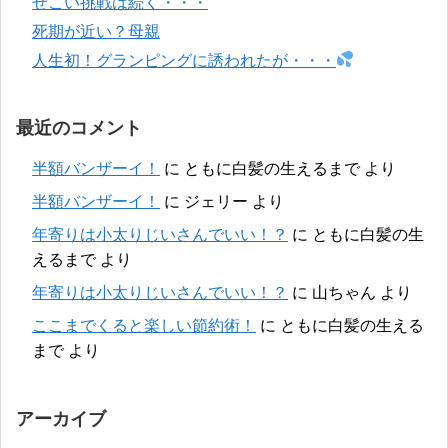
せこい挑戦は続く・・・
死期が近い？母親
人生初！グランピングに誘われたが・・・
最近のコメント
半額バンザーイ！
に
ともに白髪の生えるまで
より
半額バンザーイ！
に
ジェリー
より
年寄りは小太りじいさんでいい！？
に
ともに白髪の生
えるまで
より
年寄りは小太りじいさんでいい！？
に
山ちゃん
より
ここまでくると楽しい節約術！
に
ともに白髪の生える
まで
より
アーカイブ