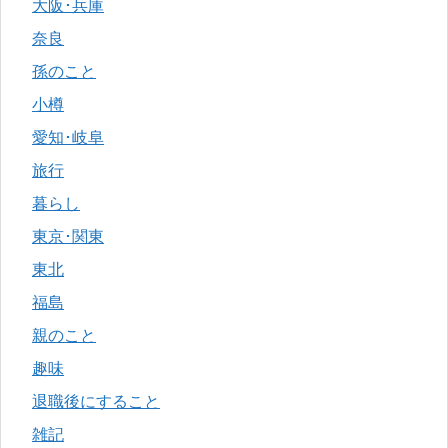
大阪･兵庫
奈良
孫のこと
小樽
愛知･岐阜
旅行
暮らし
東京･関東
東北
福島
親のこと
趣味
退職後にすること
雑記