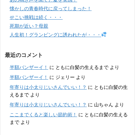
懐かしの青春時代に戻ってしまった！
せこい挑戦は続く・・・
死期が近い？母親
人生初！グランピングに誘われたが・・・
最近のコメント
半額バンザーイ！
に
ともに白髪の生えるまで
より
半額バンザーイ！
に
ジェリー
より
年寄りは小太りじいさんでいい！？
に
ともに白髪の生
えるまで
より
年寄りは小太りじいさんでいい！？
に
山ちゃん
より
ここまでくると楽しい節約術！
に
ともに白髪の生える
まで
より