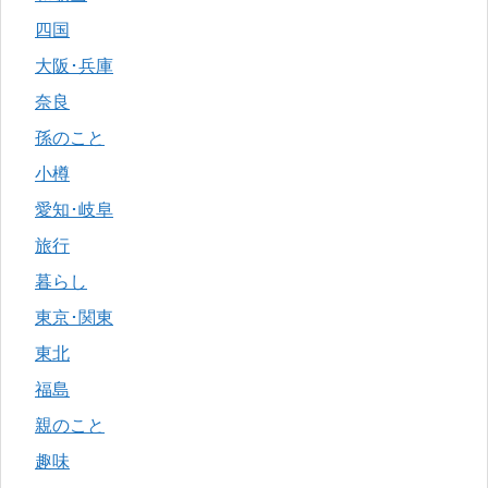
四国
大阪･兵庫
奈良
孫のこと
小樽
愛知･岐阜
旅行
暮らし
東京･関東
東北
福島
親のこと
趣味