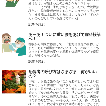
受け付け」が始まったのが確か５月１９日か
ら・・・その間、予約が埋まらないだの、大規模接
種だの、職域接種が始まるなどのニュースを見なが
ら、６５歳以上に拡大するのはいつなの？（ずいぶ
ん）のんびりしている感じです(-_-;)
記事を読む
あーあ！ついに重い腰をあげて歯科検診
へ！
札幌から関東に移住して、「北海道仕様の身体」が
まだこちらの環境についていけてないのか・・・ち
ょっとした気候の変化で風邪や体調不良などで病院
通いが多くなった我ら。
記事を読む
配偶者の呼び方はさまざま…何がいい
の？
日曜日、お昼ご飯を食べながら必ずといってよいほ
ど観るテレビ番組に「新婚さんいらっしゃい」があ
ります。司会の桂文枝さんと山瀬まみちゃんが、新
婚カップルの出会いから日常生活のエピソードを掘
りだす、今やご長寿人気番組！観ていると、夫婦そ
れぞれの呼び方も、○○ちゃん、○○くん、嫁、夫など
様々。さて、我が家では新婚当時の呼び方はどうだ