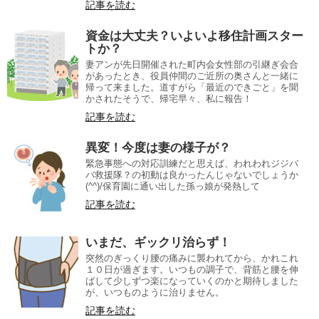
記事を読む
資金は大丈夫？いよいよ移住計画スター
トか？
妻アンが先日開催された町内会女性部の引継ぎ会合
があったとき、役員仲間のご近所の奥さんと一緒に
帰って来ました。道すがら「最近のできごと」を聞
かされたそうで、帰宅早々、私に報告！
記事を読む
異変！今度は妻の様子が？
緊急事態への対応訓練だと思えば、われわれジジバ
バ救援隊？の初動は良かったんじゃないでしょうか
(^^)/保育園に通い出した孫っ娘が発熱して
記事を読む
いまだ、ギックリ治らず！
突然のぎっくり腰の痛みに襲われてから、かれこれ
１０日が過ぎます。いつもの調子で、背筋と腰を伸
ばして少しずつ楽になっていくのかと期待しました
が、いつものように治りません。
記事を読む