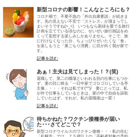
新型コロナの影響！こんなところにも？
コロナ禍で、不要不急の「外出自粛要請」が続きま
す。先の見えない不安で「ストレス」が溜まってし
まいそうですね(>_<) いつもなら新緑を愛でる旅行
計画を立てている頃なのに、せいぜい旅行雑誌をめ
くって妄想する楽しみしかありません。そこで、旅
に行けなくなった分、ちょっぴりぜいたくな「食」
を楽しもうと「巣ごもり消費」に目が向く我が家で
す。
記事を読む
あぁ！主夫は見てしまった！？(笑)
退職して、第二の職場といわれる別の仕事にもつか
ず、妻の目に映る「一日中家でゴロゴロしている亭
主像」・・・それは私です(^^)/ 妻にとっては、私
が外で仕事をしているときは、家の中で自由を謳歌
していたはず。それが、私の退職後は一変！
記事を読む
待ちかねた？ワクチン接種券が届い
た･･･さてどこで？
新型コロナウイルスのワクチン接種・・・私の住む
「札幌市」では、７５歳以上の「高齢者対象の予約