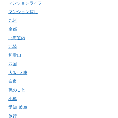
マンションライフ
マンション探し
九州
京都
北海道内
北陸
和歌山
四国
大阪･兵庫
奈良
孫のこと
小樽
愛知･岐阜
旅行