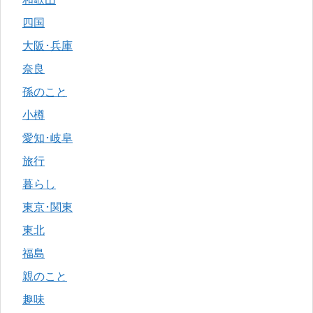
四国
大阪･兵庫
奈良
孫のこと
小樽
愛知･岐阜
旅行
暮らし
東京･関東
東北
福島
親のこと
趣味