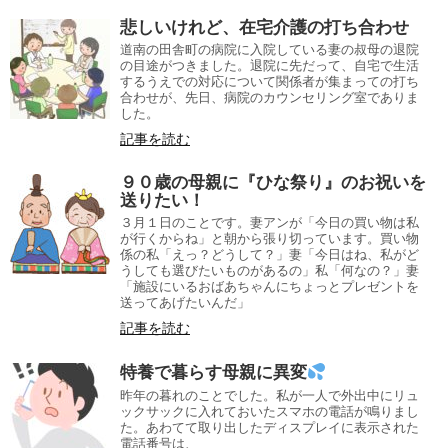
悲しいけれど、在宅介護の打ち合わせ
道南の田舎町の病院に入院している妻の叔母の退院
の目途がつきました。退院に先だって、自宅で生活
するうえでの対応について関係者が集まっての打ち
合わせが、先日、病院のカウンセリング室でありま
した。
記事を読む
９０歳の母親に『ひな祭り』のお祝いを
送りたい！
３月１日のことです。妻アンが「今日の買い物は私
が行くからね」と朝から張り切っています。買い物
係の私「えっ？どうして？」妻「今日はね、私がど
うしても選びたいものがあるの」私「何なの？」妻
「施設にいるおばあちゃんにちょっとプレゼントを
送ってあげたいんだ」
記事を読む
特養で暮らす母親に異変
昨年の暮れのことでした。私が一人で外出中にリュ
ックサックに入れておいたスマホの電話が鳴りまし
た。あわてて取り出したディスプレイに表示された
電話番号は、