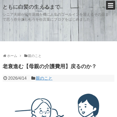
ともに白髪の生えるまで
シニア夫婦が定年退職を機に人生のゴールインを迎えるその日ま
で思う存分楽しもうを合言葉にブログをはじめました。
ホーム
親のこと
老衰進む【母親の介護費用】戻るのか？
2026/4/14
親のこと