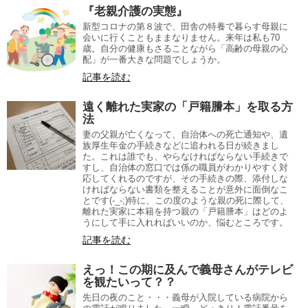
『老親介護の実態』
新型コロナの第８波で、田舎の特養で暮らす母親に
会いに行くこともままなりません。来年は私も70
歳。自分の健康もさることながら「高齢の母親の心
配」が一番大きな問題でしょうか。
記事を読む
遠く離れた実家の「戸籍謄本」を取る方
法
妻の父親が亡くなって、自治体への死亡通知や、遺
族厚生年金の手続きなどに追われる日が続きまし
た。これは誰でも、やらなければならない手続きで
すし、自治体の窓口では係の職員がわかりやすく対
応してくれるのですが、その手続きの際、添付しな
ければならない書類を整えることが意外に面倒なこ
とです(-_-;)特に、この度のような親の死に際して、
離れた実家に本籍を持つ親の「戸籍謄本」はどのよ
うにして手に入れればいいのか、悩むところです。
記事を読む
えっ！この期に及んで義母さんがテレビ
を観たいって？？
先日の夜のこと・・・義母が入院している病院から