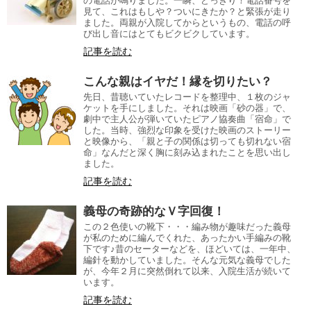
の電話が鳴りました。一瞬、どっきり！電話番号を
見て、これはもしや？ついにきたか？と緊張が走り
ました。両親が入院してからというもの、電話の呼
び出し音にはとてもビクビクしています。
記事を読む
こんな親はイヤだ！縁を切りたい？
先日、昔聴いていたレコードを整理中、１枚のジャ
ケットを手にしました。それは映画「砂の器」で、
劇中で主人公が弾いていたピアノ協奏曲「宿命」で
した。当時、強烈な印象を受けた映画のストーリー
と映像から、「親と子の関係は切っても切れない宿
命」なんだと深く胸に刻み込まれたことを思い出し
ました。
記事を読む
義母の奇跡的なＶ字回復！
この２色使いの靴下・・・編み物が趣味だった義母
が私のために編んでくれた、あったかい手編みの靴
下です♪昔のセーターなどを、ほどいては、一年中、
編針を動かしていました。そんな元気な義母でした
が、今年２月に突然倒れて以来、入院生活が続いて
います。
記事を読む