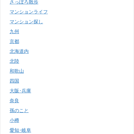
さっぽろ散歩
マンションライフ
マンション探し
九州
京都
北海道内
北陸
和歌山
四国
大阪･兵庫
奈良
孫のこと
小樽
愛知･岐阜