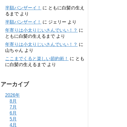
半額バンザーイ！
に
ともに白髪の生え
るまで
より
半額バンザーイ！
に
ジェリー
より
年寄りは小太りじいさんでいい！？
に
ともに白髪の生えるまで
より
年寄りは小太りじいさんでいい！？
に
山ちゃん
より
ここまでくると楽しい節約術！
に
とも
に白髪の生えるまで
より
アーカイブ
2026年
8月
7月
6月
5月
4月