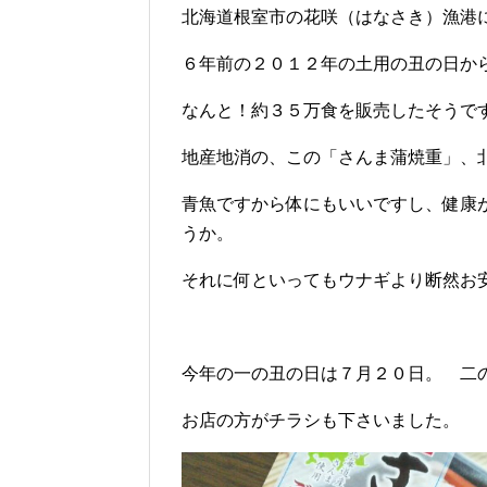
北海道根室市の花咲（はなさき）漁港
６年前の２０１２年の土用の丑の日か
なんと！約３５万食を販売したそうで
地産地消の、この「さんま蒲焼重」、
青魚ですから体にもいいですし、健康
うか。
それに何といってもウナギより断然お
今年の一の丑の日は７月２０日。 二
お店の方がチラシも下さいました。