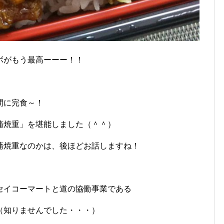
ボがもう最高ーーー！！
間に完食～！
蒲焼重」を堪能しました（＾＾）
蒲焼重なのかは、後ほどお話しますね！
セイコーマートと道の協働事業である
（知りませんでした・・・）