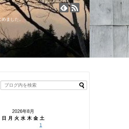
じめました。
2026年8月
日
月
火
水
木
金
土
1