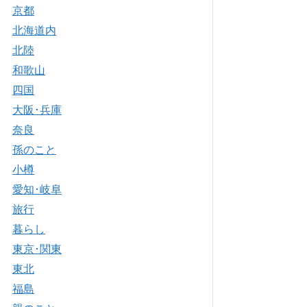
京都
北海道内
北陸
和歌山
四国
大阪･兵庫
奈良
孫のこと
小樽
愛知･岐阜
旅行
暮らし
東京･関東
東北
福島