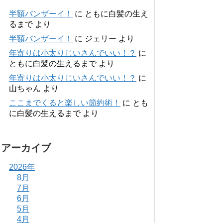
半額バンザーイ！
に
ともに白髪の生え
るまで
より
半額バンザーイ！
に
ジェリー
より
年寄りは小太りじいさんでいい！？
に
ともに白髪の生えるまで
より
年寄りは小太りじいさんでいい！？
に
山ちゃん
より
ここまでくると楽しい節約術！
に
とも
に白髪の生えるまで
より
アーカイブ
2026年
8月
7月
6月
5月
4月