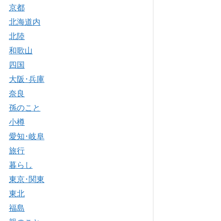
京都
北海道内
北陸
和歌山
四国
大阪･兵庫
奈良
孫のこと
小樽
愛知･岐阜
旅行
暮らし
東京･関東
東北
福島