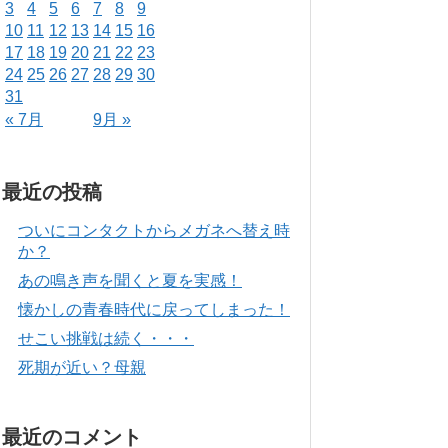
3
4
5
6
7
8
9
10
11
12
13
14
15
16
17
18
19
20
21
22
23
24
25
26
27
28
29
30
31
« 7月
9月 »
最近の投稿
ついにコンタクトからメガネへ替え時
か？
あの鳴き声を聞くと夏を実感！
懐かしの青春時代に戻ってしまった！
せこい挑戦は続く・・・
死期が近い？母親
最近のコメント