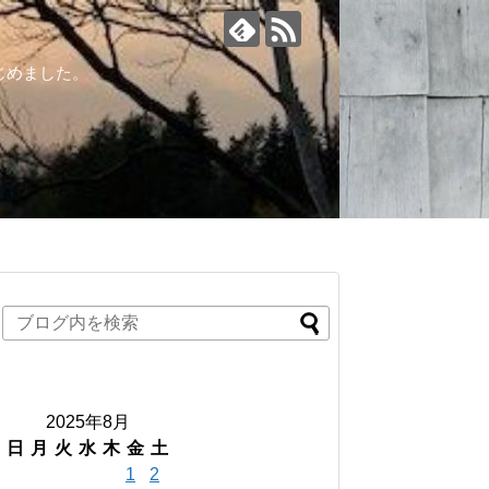
じめました。
2025年8月
日
月
火
水
木
金
土
1
2