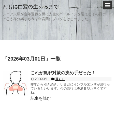
ともに白髪の生えるまで
シニア夫婦が定年退職を機に人生のゴールインを迎えるその日ま
で思う存分楽しもうを合言葉にブログをはじめました。
「
2026年03月01日
」
一覧
これが風邪対策の決め手だった！
2026/3/1
暮らし
昨年から引き続き、いまだにインフルエンザが流行っ
ているといいます。今の流行は香港Ｂ型だそうです
ね。
記事を読む