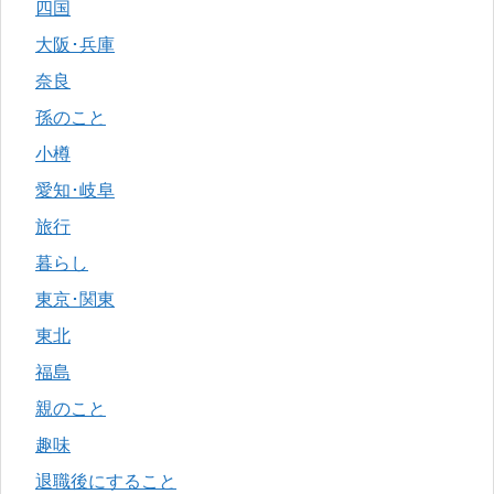
四国
大阪･兵庫
奈良
孫のこと
小樽
愛知･岐阜
旅行
暮らし
東京･関東
東北
福島
親のこと
趣味
退職後にすること