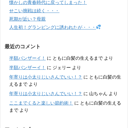
懐かしの青春時代に戻ってしまった！
せこい挑戦は続く・・・
死期が近い？母親
人生初！グランピングに誘われたが・・・
最近のコメント
半額バンザーイ！
に
ともに白髪の生えるまで
より
半額バンザーイ！
に
ジェリー
より
年寄りは小太りじいさんでいい！？
に
ともに白髪の生
えるまで
より
年寄りは小太りじいさんでいい！？
に
山ちゃん
より
ここまでくると楽しい節約術！
に
ともに白髪の生える
まで
より