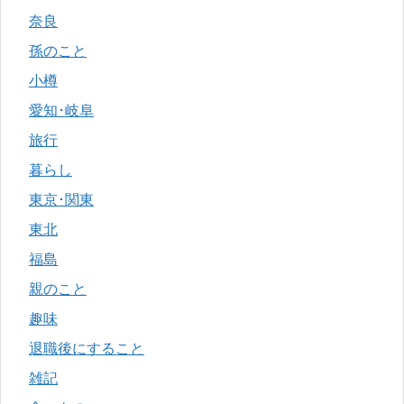
奈良
孫のこと
小樽
愛知･岐阜
旅行
暮らし
東京･関東
東北
福島
親のこと
趣味
退職後にすること
雑記