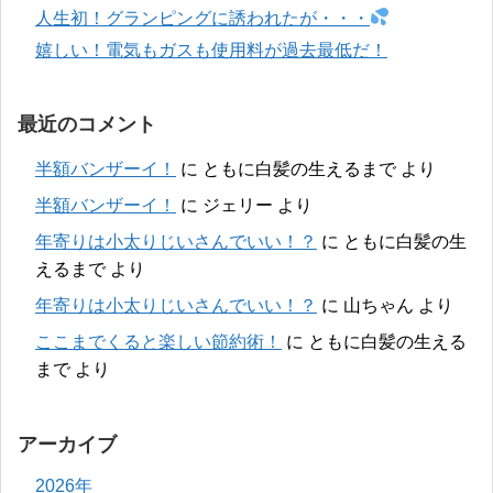
人生初！グランピングに誘われたが・・・
嬉しい！電気もガスも使用料が過去最低だ！
最近のコメント
半額バンザーイ！
に
ともに白髪の生えるまで
より
半額バンザーイ！
に
ジェリー
より
年寄りは小太りじいさんでいい！？
に
ともに白髪の生
えるまで
より
年寄りは小太りじいさんでいい！？
に
山ちゃん
より
ここまでくると楽しい節約術！
に
ともに白髪の生える
まで
より
アーカイブ
2026年