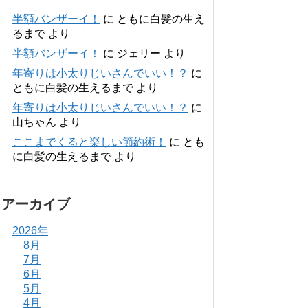
半額バンザーイ！
に
ともに白髪の生え
るまで
より
半額バンザーイ！
に
ジェリー
より
年寄りは小太りじいさんでいい！？
に
ともに白髪の生えるまで
より
年寄りは小太りじいさんでいい！？
に
山ちゃん
より
ここまでくると楽しい節約術！
に
とも
に白髪の生えるまで
より
アーカイブ
2026年
8月
7月
6月
5月
4月