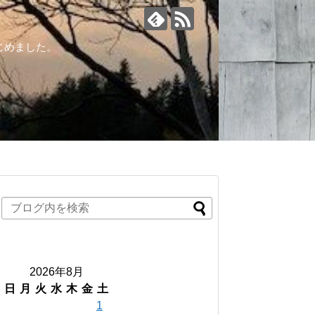
じめました。
2026年8月
日
月
火
水
木
金
土
1