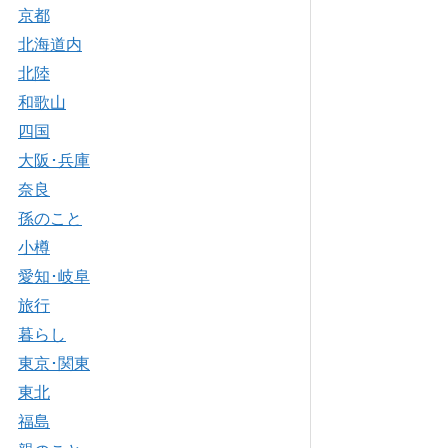
京都
北海道内
北陸
和歌山
四国
大阪･兵庫
奈良
孫のこと
小樽
愛知･岐阜
旅行
暮らし
東京･関東
東北
福島