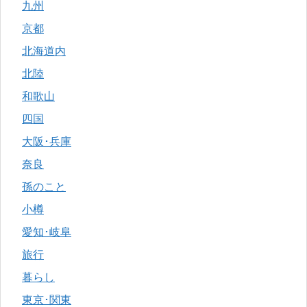
九州
京都
北海道内
北陸
和歌山
四国
大阪･兵庫
奈良
孫のこと
小樽
愛知･岐阜
旅行
暮らし
東京･関東