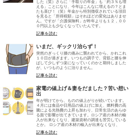
した（笑）さらに「手取りの年金」も「約３％も増
える」ことになり、今年はこんなに増えるの？とま
たも喜び！（笑）年金から特別徴収されている項目
を見ると「所得税額」はそれほどの変化はありませ
ん。ですが「介護保険料」が昨年よりも１２，００
０円以上も少なくなっていたんです。
記事を読む
いまだ、ギックリ治らず！
突然のぎっくり腰の痛みに襲われてから、かれこれ
１０日が過ぎます。いつもの調子で、背筋と腰を伸
ばして少しずつ楽になっていくのかと期待しました
が、いつものように治りません。
記事を読む
家電の値上げ＆妻をだました？苦い想い
出
年が明けてから、ものの値上がりが続いています。
４月には食品や日用品の値上げに加え、燃料費の高
騰による光熱費の上昇も加わり、日常生活のあらゆ
る面で影響が出てきています。ロシア産の木材の輸
入が出来なくなり、建築資材の調達も苦労している
とか。 ロシア産の木材の輸入が出来なくなり、
記事を読む