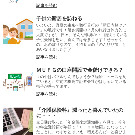
記事を読む
子供の新居を訪ねる
いよいよ、真夏の東京へ難行苦行の「新居内覧ツア
ー」の敢行です！暑さ満開の７月の旅行は体力的に
大変ですが、 日々、そんな環境の中、頑張っている
子供夫婦を思い、喜んではせ参じます！せっかく
の、おのぼりなので、４泊５日の「のんびり旅」と
あいなりました(^^)/
記事を読む
ＭＵＦＧの口座開設で金儲けできる？
世の中はバブルなんでしょうか？経済ニュースを見
ていると、空前の株高で証券会社がはしゃいでいる
様子が映ってます。
記事を読む
『介護保険料』減ったと喜んでいたの
に・・・
先日受け取った「年金額改定通知書」を見て、今年
の年金受給額が年額で「０．２％増額」になってい
たことに、わずかとはいえ、増えるんだ～と喜びま