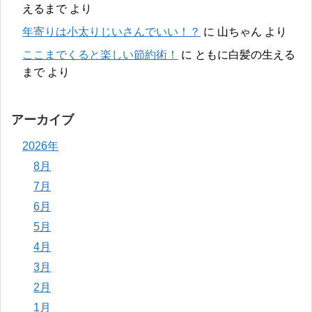
えるまで
より
年寄りは小太りじいさんでいい！？
に
山ちゃん
より
ここまでくると楽しい節約術！
に
ともに白髪の生える
まで
より
アーカイブ
2026年
8月
7月
6月
5月
4月
3月
2月
1月