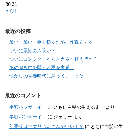
30
31
« 7月
最近の投稿
暑い！暑い！乗り切るために作戦立てる！
ついに最期の入院か？
ついにコンタクトからメガネへ替え時か？
あの鳴き声を聞くと夏を実感！
懐かしの青春時代に戻ってしまった！
最近のコメント
半額バンザーイ！
に
ともに白髪の生えるまで
より
半額バンザーイ！
に
ジェリー
より
年寄りは小太りじいさんでいい！？
に
ともに白髪の生