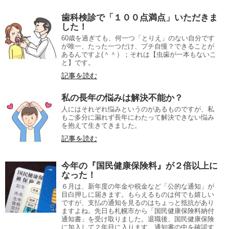
歯科検診で「１００点満点」いただきま
した！
60歳を過ぎても、何一つ「とりえ」のない自分です
が唯一、たった一つだけ、プチ自慢？できることが
あるんですよ(＾＾）；それは【虫歯が一本もないこ
と】です。
記事を読む
私の長年の悩みは解決不能か？
人にはそれぞれ悩みというのがあるものですが、私
もご多分に漏れず長年にわたって解決できない悩み
を抱えて生きてきました。
記事を読む
今年の『国民健康保険料』が２倍以上に
なった！
６月は、新年度の年金や税金など「公的な通知」が
目白押しに届きます。もらえるものは何でも嬉しい
ですが、支払の通知を見るのはちょっと抵抗があり
ますよね。先日も札幌市から「国民健康保険料納付
通知書」を受け取りました。退職後、国民健康保険
に加入して２年目に入ります。通知書の中を確認す