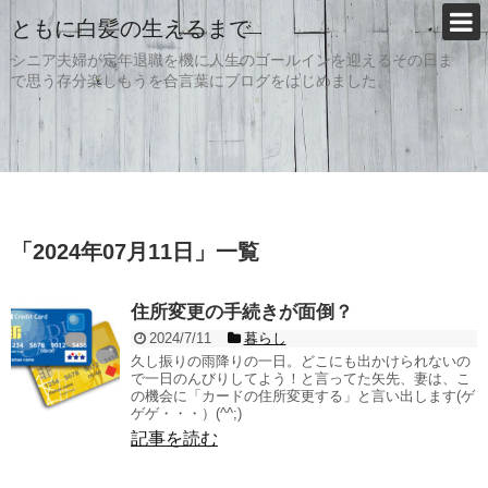
ともに白髪の生えるまで
シニア夫婦が定年退職を機に人生のゴールインを迎えるその日ま
で思う存分楽しもうを合言葉にブログをはじめました。
「
2024年07月11日
」
一覧
住所変更の手続きが面倒？
2024/7/11
暮らし
久し振りの雨降りの一日。どこにも出かけられないの
で一日のんびりしてよう！と言ってた矢先、妻は、こ
の機会に「カードの住所変更する」と言い出します(ゲ
ゲゲ・・・）(^^;)
記事を読む