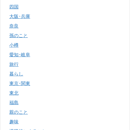
四国
大阪･兵庫
奈良
孫のこと
小樽
愛知･岐阜
旅行
暮らし
東京･関東
東北
福島
親のこと
趣味