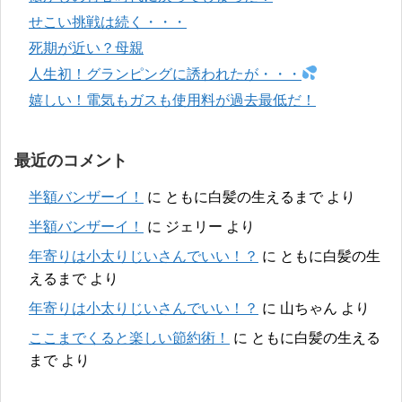
せこい挑戦は続く・・・
死期が近い？母親
人生初！グランピングに誘われたが・・・
嬉しい！電気もガスも使用料が過去最低だ！
最近のコメント
半額バンザーイ！
に
ともに白髪の生えるまで
より
半額バンザーイ！
に
ジェリー
より
年寄りは小太りじいさんでいい！？
に
ともに白髪の生
えるまで
より
年寄りは小太りじいさんでいい！？
に
山ちゃん
より
ここまでくると楽しい節約術！
に
ともに白髪の生える
まで
より