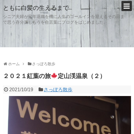
ともに白髪の生えるまで
シニア夫婦が定年退職を機に人生のゴールインを迎えるその日ま
で思う存分楽しもうを合言葉にブログをはじめました。
ホーム
さっぽろ散歩
２０２１紅葉の旅
定山渓温泉（２）
2021/10/19
さっぽろ散歩