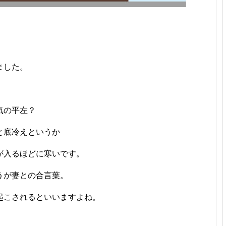
ました。
気の平左？
と底冷えというか
が入るほどに寒いです。
うが妻との合言葉。
起こされるといいますよね。