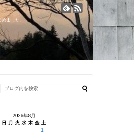
じめました。
2026年8月
日
月
火
水
木
金
土
1