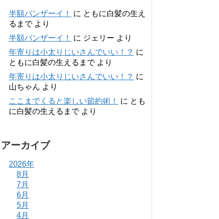
半額バンザーイ！
に
ともに白髪の生え
るまで
より
半額バンザーイ！
に
ジェリー
より
年寄りは小太りじいさんでいい！？
に
ともに白髪の生えるまで
より
年寄りは小太りじいさんでいい！？
に
山ちゃん
より
ここまでくると楽しい節約術！
に
とも
に白髪の生えるまで
より
アーカイブ
2026年
8月
7月
6月
5月
4月