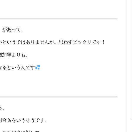
」
があって、
いというではありませんか。思わずビックリです！
増加率よりも、
なるというんです
る、
割合％をいうそうです。