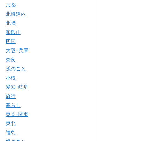
京都
北海道内
北陸
和歌山
四国
大阪･兵庫
奈良
孫のこと
小樽
愛知･岐阜
旅行
暮らし
東京･関東
東北
福島