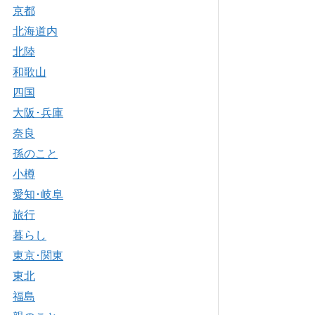
京都
北海道内
北陸
和歌山
四国
大阪･兵庫
奈良
孫のこと
小樽
愛知･岐阜
旅行
暮らし
東京･関東
東北
福島