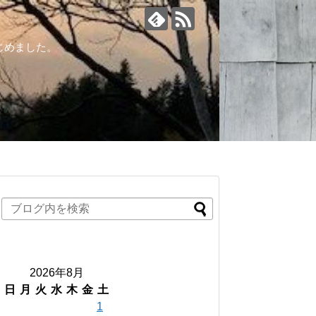
じめました。
2026年8月
日
月
火
水
木
金
土
1