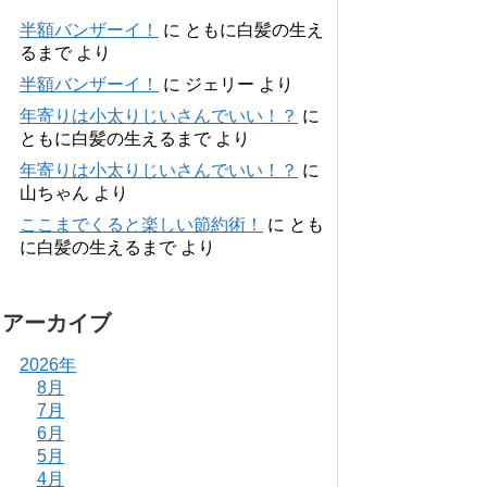
半額バンザーイ！
に
ともに白髪の生え
るまで
より
半額バンザーイ！
に
ジェリー
より
年寄りは小太りじいさんでいい！？
に
ともに白髪の生えるまで
より
年寄りは小太りじいさんでいい！？
に
山ちゃん
より
ここまでくると楽しい節約術！
に
とも
に白髪の生えるまで
より
アーカイブ
2026年
8月
7月
6月
5月
4月