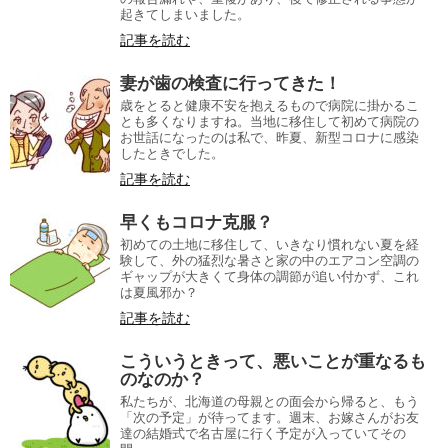
起きてしまいました。
記事を読む
妻が歯の検査に行ってきた！
歳をとると健康不安を抱えるもので病院に掛かるこ
とも多くなりますね。当地に移住して初めて病院の
お世話になったのは私で、昨夏、新型コロナに感染
したときでした。
記事を読む
早くもコロナ克服？
初めての土地に移住して、いきなり慣れない夏を経
験して、外の猛烈な暑さと家の中のエアコン空調の
ギャップが大きくて身体の調節が追い付かず、これ
は夏風邪か？
記事を読む
こういうときって、悪いことが重なるも
のなのか？
私たちが、北海道の母親との面会から帰ると、もう
「次の予定」が待ってます。週末、お嫁さんがお友
達の結婚式で名古屋に行く予定が入っていてその