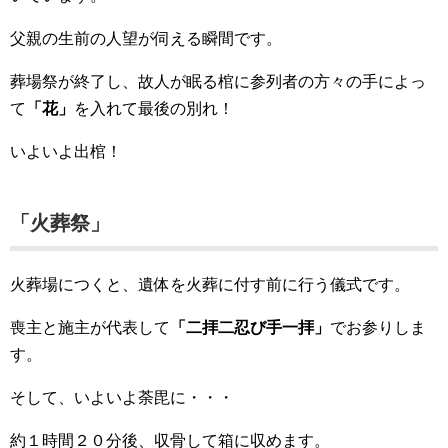
父親の生前の人望が伺える瞬間です。
葬場祭が終了し、故人が眠る棺に参列者の方々の手によっ
て
「花」
を入れて最後の別れ！
いよいよ出棺！
「火葬祭」
火葬場につくと、遺体を火葬に付す前に行う儀式です。
喪主と施主が代表して
「二拝二忍び手一拝」
でお参りしま
す。
そして、いよいよ荼毘に・・・
約１時間２０分後、収骨して箱に収めます。