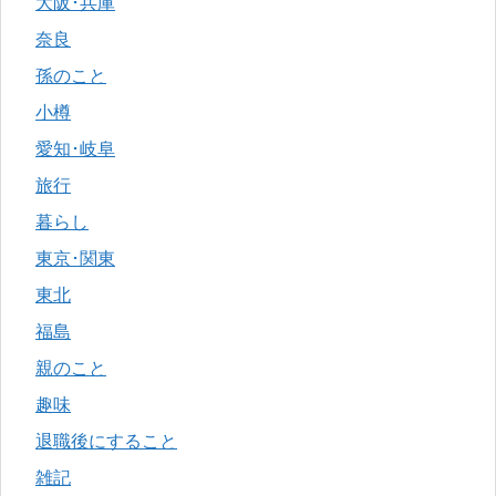
大阪･兵庫
奈良
孫のこと
小樽
愛知･岐阜
旅行
暮らし
東京･関東
東北
福島
親のこと
趣味
退職後にすること
雑記