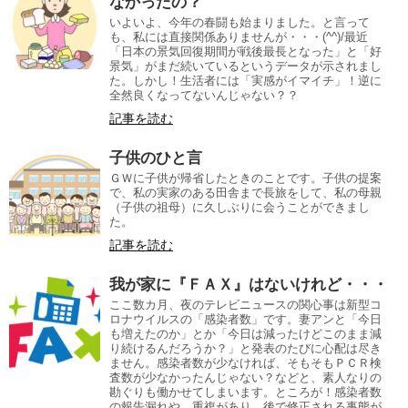
なかったの？
いよいよ、今年の春闘も始まりました。と言って
も、私には直接関係ありませんが・・・(^^)/最近
「日本の景気回復期間が戦後最長となった」と「好
景気」がまだ続いているというデータが示されまし
た。しかし！生活者には「実感がイマイチ」！逆に
全然良くなってないんじゃない？？
記事を読む
子供のひと言
ＧＷに子供が帰省したときのことです。子供の提案
で、私の実家のある田舎まで長旅をして、私の母親
（子供の祖母）に久しぶりに会うことができまし
た。
記事を読む
我が家に『ＦＡＸ』はないけれど・・・
ここ数カ月、夜のテレビニュースの関心事は新型コ
ロナウイルスの「感染者数」です。妻アンと「今日
も増えたのか」とか「今日は減ったけどこのまま減
り続けるんだろうか？」と発表のたびに心配は尽き
ません。感染者数が少なければ、そもそもＰＣＲ検
査数が少なかったんじゃない？などと、素人なりの
勘ぐりも働かせてしまいます。ところが！感染者数
の報告漏れや、重複があり、後で修正される事態が