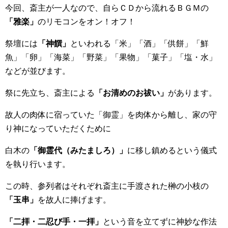
今回、斎主が一人なので、自らＣＤから流れるＢＧＭの
「雅楽」
のリモコンをオン！オフ！
祭壇には
「神饌」
といわれる「米」「酒」「供餅」「鮮
魚」「卵」「海菜」「野菜」「果物」「菓子」「塩・水」
などが並びます。
祭に先立ち、斎主による
「お清めのお祓い」
があります。
故人の肉体に宿っていた「御霊」を肉体から離し、家の守
り神になっていただくために
白木の
「御霊代（みたましろ）」
に移し鎮めるという儀式
を執り行います。
この時、参列者はそれぞれ斎主に手渡された榊の小枝の
「玉串」
を故人に捧げます。
「二拝・二忍び手・一拝」
という音を立てずに神妙な作法