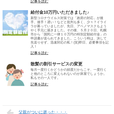
記事を読む
給付金10万円いただきました♪
新型コロナウイルス対策では「政府の対応」が後
手、後手！遅い！などと批判も多く、少々？イライ
ラが募っていましたが、先日、アベノマスクもよう
やく手元に届きました。その後、５月２０日、札幌
市から「国民に一律１０万円の特別定額給付金」の
申請書が送られてきました。こういう時は、決して
先送りせず、迅速対応の私！(笑)即日、必要事項を記
入！
記事を読む
散髪の割引サービスの変更
毎月一度行くかどうかの頻度だからこそ、一度行く
と他のところに変えられないのが床屋でしょうか。
私もその一人です。
記事を読む
父親がついに逝った・・・