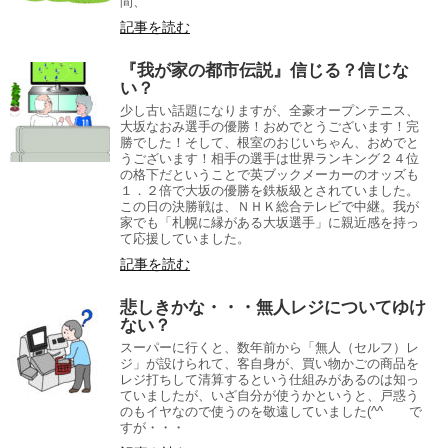
間、
記事を読む
『我が家の都市伝説』信じる？信じな
い？
少し古い話題になりますが、全豪オープンテニス、
大坂なおみ選手の優勝！おめでとうございます！完
勝でした！そして、根室のおじいちゃん、おめでと
うございます！相手の選手は世界ランキング２４位
の格下だということで英ブックメーカーのオッズも
１．２倍で大坂の優勝を鉄板級とされていました。
この日の決勝戦は、ＮＨＫ総合テレビで中継。我が
家でも「札幌に縁がある大坂選手」に親近感を持っ
て応援していました。
記事を読む
悲しきかな・・・無人レジについてゆけ
ない？
スーパーに行くと、数年前から「無人（セルフ）レ
ジ」が設けられて、客自身が、買い物かごの商品を
レジ打ちして清算するという仕組みがあるのは知っ
ていましたが、いざ自分が使うかというと、戸惑う
のもイヤなので使うのを敬遠していました(^^ゞ で
すが・・・