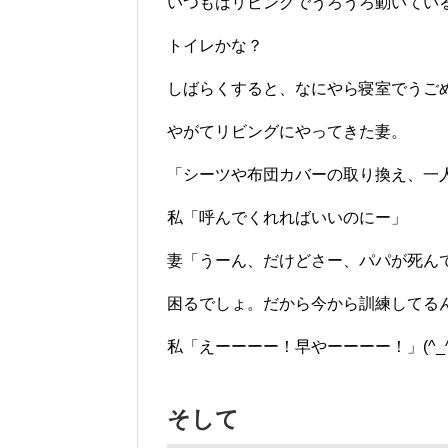
いつもはリビングでうろうろ動いてい
トイレかな？
しばらくすると、なにやら寝室でうご
やがてリビングにやってきた妻。
「シーツや布団カバーの取り換え、一人
私「呼んでくれればいいのにー」
妻「うーん、だけどさー、パパが死ん
困るでしょ。だから今から訓練してるん
私「えーーーー！早やーーーー！」(^_^
そして