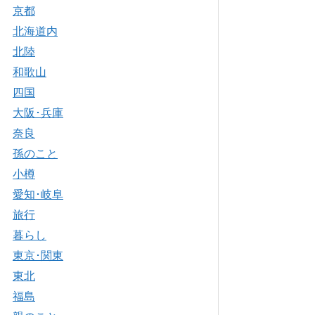
京都
北海道内
北陸
和歌山
四国
大阪･兵庫
奈良
孫のこと
小樽
愛知･岐阜
旅行
暮らし
東京･関東
東北
福島