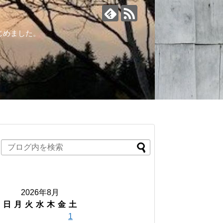
じめました。
2026年8月
日
月
火
水
木
金
土
1