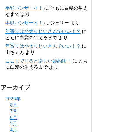
半額バンザーイ！
に
ともに白髪の生え
るまで
より
半額バンザーイ！
に
ジェリー
より
年寄りは小太りじいさんでいい！？
に
ともに白髪の生えるまで
より
年寄りは小太りじいさんでいい！？
に
山ちゃん
より
ここまでくると楽しい節約術！
に
とも
に白髪の生えるまで
より
アーカイブ
2026年
8月
7月
6月
5月
4月