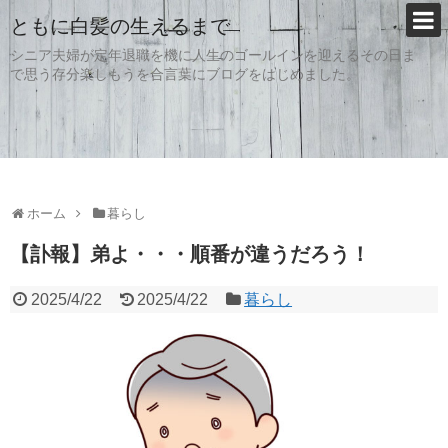
ともに白髪の生えるまで
シニア夫婦が定年退職を機に人生のゴールインを迎えるその日ま
で思う存分楽しもうを合言葉にブログをはじめました。
ホーム
暮らし
【訃報】弟よ・・・順番が違うだろう！
2025/4/22
2025/4/22
暮らし