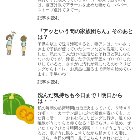
は、寝ぼけ眼でアラームを止めた妻から「パパー、
ストーブ点けてきてー」
記事を読む
『アッという間の家族団らん』そのあと
は？
子供を駅まで送り帰宅すると、妻アンは、ついさっ
きまで子供が使っていたシーツなどを洗濯していま
した。私たち二人だけの生活だとそれほど気になら
ないのですが、帰省した子供が部屋をゴロゴロした
りしていると、さすがに汚れが気になるのか？リビ
ングからトイレ、お風呂に至るまで掃除を始めてい
ます。手早いね！
記事を読む
沈んだ気持ちも今日まで！明日から
は・・・
私の毎朝の起床時間はほぼ決まっていて、５時４５
分頃・・・カーテン越しに外の景色を覗いても、ま
だ真っ暗・・・おもむろにリビングに行き、遠くの
稜線がうっすらと赤くなる「朝ぼらけ」を眺め、ぜ
いたくな？ひとり時間を満喫・・・♪そうこうしてい
ると、眠そうに眼をこすりながら起きてくる妻に
「ほら、今日の朝日、見てごらん！きれいだよ！」