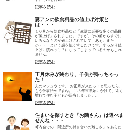
記事を読む
妻アンの飲食料品の値上げ対策と
は・・・
１０月から飲食料品など「生活に必要な多くの品目
が値上げ」されました。ですが、その前からすでに
いろんなものが値上げされていて、あぁ、また
か・・・という感を強くするだけです。すっかり値
上げに慣れっこ？になってしまっているのかもしれ
ません。
記事を読む
正月休みが終わり、子供が帰っちゃっ
た！
夫のマシュウです。 お正月が来たっ！と思ったら、
もう仕事始めですね。 この年末年始にかけて、遠く
離れて住む子どもが帰省しました。...
記事を読む
住まいを探すとき『お隣さん』は選べま
せんね・・・
町内会での「隣近所の付き合いの難しさ」をあらた