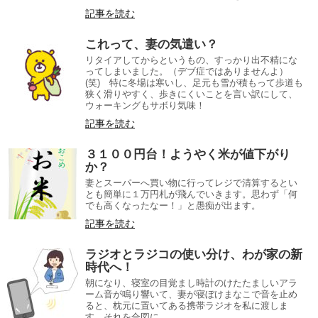
記事を読む
これって、妻の気遣い？
リタイアしてからというもの、すっかり出不精にな
ってしまいました。（デブ症ではありませんよ）
(笑) 特に冬場は寒いし、足元も雪が積もって歩道も
狭く滑りやすく、歩きにくいことを言い訳にして、
ウォーキングもサボり気味！
記事を読む
３１００円台！ようやく米が値下がり
か？
妻とスーパーへ買い物に行ってレジで清算するとい
とも簡単に１万円札が飛んでいきます。思わず「何
でも高くなったなー！」と愚痴が出ます。
記事を読む
ラジオとラジコの使い分け、わが家の新
時代へ！
朝になり、寝室の目覚まし時計のけたたましいアラ
ーム音が鳴り響いて、妻が寝ぼけまなこで音を止め
ると、枕元に置いてある携帯ラジオを私に渡しま
す。それを合図に