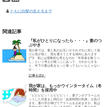
ともに白髪の生えるまで
関連記事
『私がひとりになったら・・・』妻のつ
ぶやき
我が家では、妻と私のお互いがそれぞれに対して負
けん気が強く、我を通そうとする傾向にあります
(^^)/ 私には儒教的な考えなのか「年長者を敬うべ
し」という考えが根っこにあって、それからする
と、年下の妻は私をもっと敬ってもいいんじゃない
か・・・
記事を読む
我が家は、もっかウインタータイム（冬
時間）を採用中
「ピピピピッ！ピピピピッ！」妻アンがアラームセ
ットした目覚まし時計が「起床時間の到来」を告げ
ます。妻の手が伸びてアラームを止めますが、私は
気付かずに寝入っています(^^;) 冬真っ盛りの今