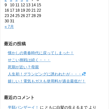
9
10
11
12
13
14
15
16
17
18
19
20
21
22
23
24
25
26
27
28
29
30
31
« 7月
最近の投稿
懐かしの青春時代に戻ってしまった！
せこい挑戦は続く・・・
死期が近い？母親
人生初！グランピングに誘われたが・・・
嬉しい！電気もガスも使用料が過去最低だ！
最近のコメント
半額バンザーイ！
に
ともに白髪の生えるまで
より