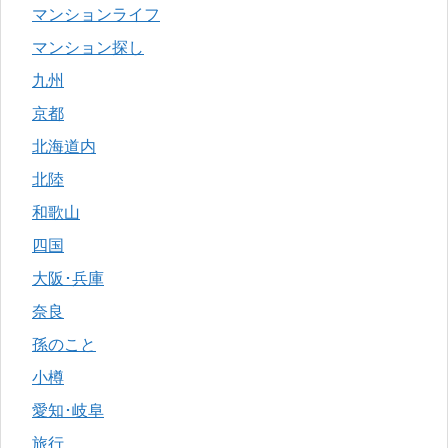
マンションライフ
マンション探し
九州
京都
北海道内
北陸
和歌山
四国
大阪･兵庫
奈良
孫のこと
小樽
愛知･岐阜
旅行