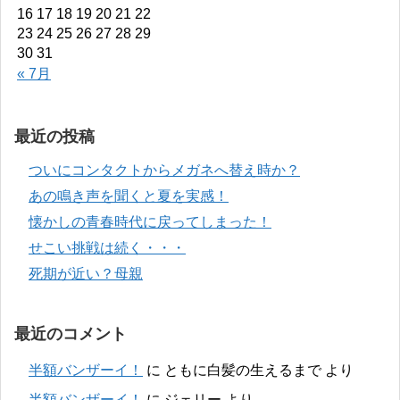
16
17
18
19
20
21
22
23
24
25
26
27
28
29
30
31
« 7月
最近の投稿
ついにコンタクトからメガネへ替え時か？
あの鳴き声を聞くと夏を実感！
懐かしの青春時代に戻ってしまった！
せこい挑戦は続く・・・
死期が近い？母親
最近のコメント
半額バンザーイ！
に
ともに白髪の生えるまで
より
半額バンザーイ！
に
ジェリー
より