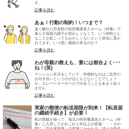
す。
記事を読む
あぁ！行動の制約！いつまで？
遠く離れた田舎町の特別養護老人ホーム（特養）で
暮らす母親の調子が思わしくなくて、いつ何時どん
なことが起こってもおかしくないという状況に置か
れてます。いつ悪い連絡が来るのか？
記事を読む
わが母親の教えも、妻には都合よく･･･
ね！(笑)
マンション生活をしていて、特徴的なのはご近所の
お付き合いというのがほとんどないことでしょう
か。エレベーターホールで出会うこともあまりあり
ません
記事を読む
実家の郵便の転送期限が到来！【転居届
の継続手続き】が必要！
私の両親が揃って、地元の特別養護老人ホーム（特
養）に入所してかれこれ１年以上が経過・・・その
間に「空き家状態」の実家にかかわる「諸々の手続