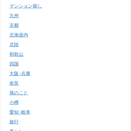
マンション探し
九州
京都
北海道内
北陸
和歌山
四国
大阪･兵庫
奈良
孫のこと
小樽
愛知･岐阜
旅行