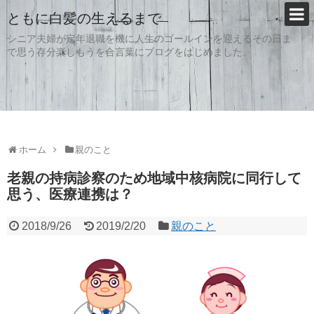
ともに白髪の生えるまで
シニア夫婦が定年退職を機に人生のゴールインを迎えるその日ま
で思う存分楽しもうを合言葉にブログをはじめました。
ホーム
親のこと
老親の持病診察のため地域中核病院に同行して
思う、医療連携は？
2018/9/26
2019/2/20
親のこと