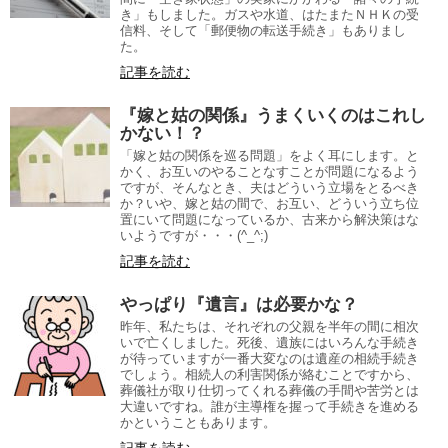
き」もしました。ガスや水道、はたまたＮＨＫの受
信料、そして「郵便物の転送手続き」もありまし
た。
記事を読む
『嫁と姑の関係』うまくいくのはこれし
かない！？
「嫁と姑の関係を巡る問題」をよく耳にします。と
かく、お互いのやることなすことが問題になるよう
ですが、そんなとき、夫はどういう立場をとるべき
か？いや、嫁と姑の間で、お互い、どういう立ち位
置にいて問題になっているか、古来から解決策はな
いようですが・・・(^_^;)
記事を読む
やっぱり『遺言』は必要かな？
昨年、私たちは、それぞれの父親を半年の間に相次
いで亡くしました。死後、遺族にはいろんな手続き
が待っていますが一番大変なのは遺産の相続手続き
でしょう。相続人の利害関係が絡むことですから、
葬儀社が取り仕切ってくれる葬儀の手間や苦労とは
大違いですね。誰が主導権を握って手続きを進める
かということもあります。