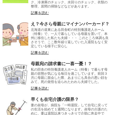
ク、冷凍庫のチェック、水回りのチェック、衣類の
整理、居間の掃除などなどがあります。
記事を読む
え？今さら母親にマイナンバーカード？
北海道の道東にある田舎町の特別養護老人ホーム
（特養）で、一人で暮らしている母親を置いて、本
州に移住した私たち夫婦・・・ このところ体調も良
さそうで、ここ数年繰り返していた入退院もなく安
定している様子に安心し
記事を読む
母親宛の請求書に一喜一憂！？
私の田舎の特別養護老人ホーム（特養）で暮らす母
親の容態が気になる毎日を過ごしています。前回３
月に母親に面会した際、あまりにも具合の悪い顔を
みて、死の覚悟を迫られたわれら夫婦でした。
記事を読む
早くも在宅介護の限界？
妻の叔母が、病院を「一時退院」して自宅に戻って
の生活を始めて１週間になります。叔母の介護のた
めに、妻は退院以来つきっきりで介助に奔走中で