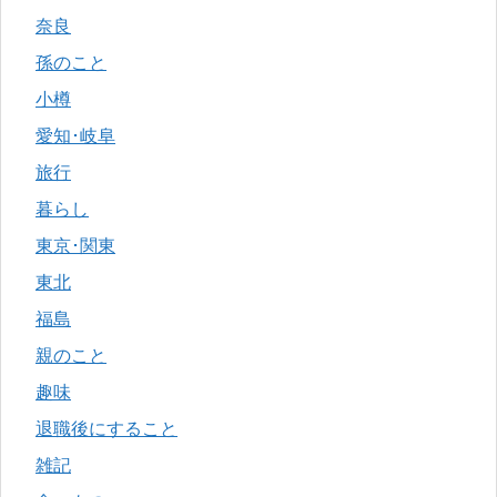
奈良
孫のこと
小樽
愛知･岐阜
旅行
暮らし
東京･関東
東北
福島
親のこと
趣味
退職後にすること
雑記