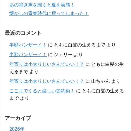
あの鳴き声を聞くと夏を実感！
懐かしの青春時代に戻ってしまった！
最近のコメント
半額バンザーイ！
に
ともに白髪の生えるまで
より
半額バンザーイ！
に
ジェリー
より
年寄りは小太りじいさんでいい！？
に
ともに白髪の生
えるまで
より
年寄りは小太りじいさんでいい！？
に
山ちゃん
より
ここまでくると楽しい節約術！
に
ともに白髪の生える
まで
より
アーカイブ
2026年