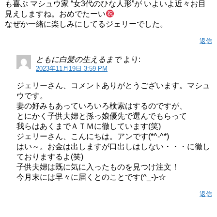
も喜ぶ マシュウ家 “女3代のひな人形”が いよいよ近々お目
見えしますね。おめでたーい
なぜか一緒に楽しみにしてるジェリーでした。
返信
ともに白髪の生えるまで
より:
2023年11月19日 3:59 PM
ジェリーさん、コメントありがとうございます。マシュ
ウです。
妻の好みもあっていろいろ検索はするのですが、
とにかく子供夫婦と孫っ娘優先で選んでもらって
我らはあくまでＡＴＭに徹しています(笑)
ジェリーさん、こんにちは。アンです(*^-^*)
はい～。お金は出しますが口出しはしない・・・に徹し
ておりまするよ(笑)
子供夫婦は既に気に入ったものを見つけ注文！
今月末には早々に届くとのことです(^_-)-☆
返信