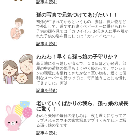
記事を読む
孫の写真で元気づけてあげたい！！
初孫が生まれてからというもの、妻は、買い物など
で外出して、道ですれ違うベビーカーに乗せられた
子供の顔を見ては「カワイイ♪」お母さんに手を引か
れた子供の姿を目にしては「カワイイねー♪」
記事を読む
わわわ！早くも孫っ娘の子守りか？
新天地に引っ越しが済んで、１０日ほどが経過。部
屋の中の荷物の整理もようやく終わって、マンショ
ンの環境にも慣れてきたかな？買い物も、近くに便
利なスーパーを見つけては、毎日通うことにも慣れ
てきました。実は
記事を読む
老いていくばかりの我ら、孫っ娘の成長
に驚く！
われら夫婦の毎日の楽しみは、夜も遅くになってア
ップされるスマホの家族写真アプリ＜みてね＞に写
る孫っ娘の姿です
記事を読む