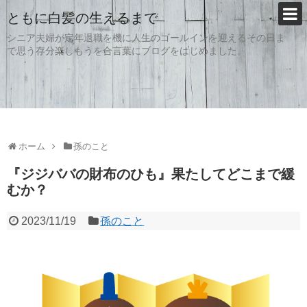
ともに白髪の生えるまで
シニア夫婦が定年退職を機に人生のゴールインを迎えるその日ま
で思う存分楽しもうを合言葉にブログをはじめました。
ホーム
孫のこと
『ジジババの財布のひも』果たしてどこまで緩
むか？
2023/11/19
孫のこと