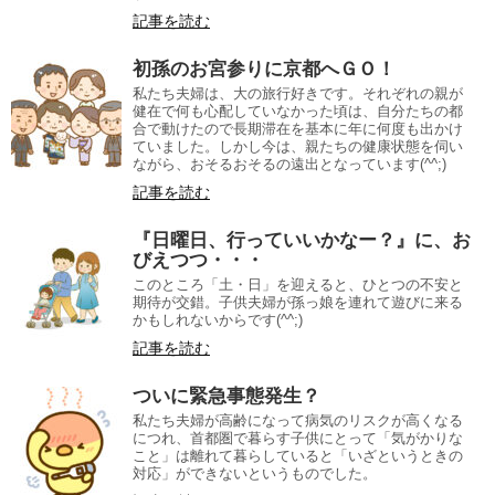
記事を読む
初孫のお宮参りに京都へＧＯ！
私たち夫婦は、大の旅行好きです。それぞれの親が
健在で何も心配していなかった頃は、自分たちの都
合で動けたので長期滞在を基本に年に何度も出かけ
ていました。しかし今は、親たちの健康状態を伺い
ながら、おそるおそるの遠出となっています(^^;)
記事を読む
『日曜日、行っていいかなー？』に、お
びえつつ・・・
このところ「土・日」を迎えると、ひとつの不安と
期待が交錯。子供夫婦が孫っ娘を連れて遊びに来る
かもしれないからです(^^;)
記事を読む
ついに緊急事態発生？
私たち夫婦が高齢になって病気のリスクが高くなる
につれ、首都圏で暮らす子供にとって「気がかりな
こと」は離れて暮らしていると「いざというときの
対応」ができないというものでした。