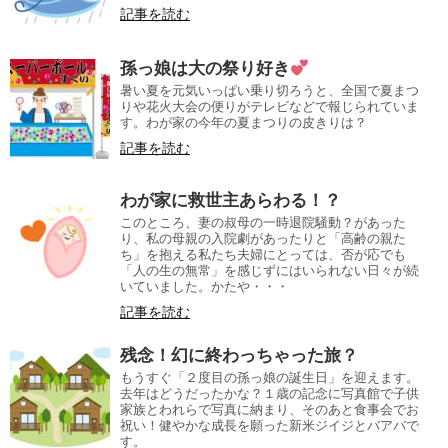
記事を読む
孫っ娘は大の祭り好き
暑い夏を元気いっぱい乗り切ろうと、全国で夏まつ
りや花火大会の便りがテレビなどで報じられていま
す。わが家の今年の夏まつりの皮きりは？
記事を読む
わが家に救世主あらわる！？
このところ、妻の叔母の一時退院騒動？があった
り、私の母親の入院劇があったりと「高齢の親た
ち」を抱える私たち夫婦にとっては、否が応でも
「人の生の無常」を感じずにはいられない日々が続
いていました。かたや・・・
記事を読む
残念！幻に終わっちゃった旅？
もうすぐ「２度目の孫っ娘の誕生日」を迎えます。
去年はどうだったかな？１歳の記念に写真館で子供
家族とわれらで写真に納まり、そのあと食事会でお
祝い！健やかな成長を願った新米ジイジとバアバで
す。