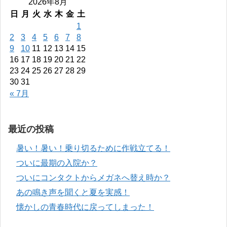
2026年8月
日
月
火
水
木
金
土
1
2
3
4
5
6
7
8
9
10
11
12
13
14
15
16
17
18
19
20
21
22
23
24
25
26
27
28
29
30
31
« 7月
最近の投稿
暑い！暑い！乗り切るために作戦立てる！
ついに最期の入院か？
ついにコンタクトからメガネへ替え時か？
あの鳴き声を聞くと夏を実感！
懐かしの青春時代に戻ってしまった！