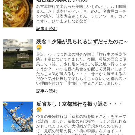
名古屋旅行で出合った美味しいものたち。八丁味噌
まん、八丁味噌せんべい、きしめん、名古屋コーチ
ン串焼き、味噌煮込みうどん、シロノワール、カフ
ェオレ、ひつまぶしなどなど・・・
記事を読む
残念！夕陽が見られるはずだったのに～
最近、少しづつ外出の機会が増え「旅行中の感染予
防」も身についてきました。今回、母親の面会に便
乗して（笑）、少し足を伸ばして観光地へ行ってみ
ようか？ いつも親の具合を心配して見舞いにきて
たんじゃ気が滅入るし・・・ せっかく遠出するの
だから気分転換して楽しもうじゃないかと都合のい
い理由を付けて「小旅行」することにしました。
記事を読む
反省多し！京都旅行を振り返る・・・
今春の夫婦旅行は「京都の梅を観ること」をテーマ
に計画しました。京都の春は桜でしょ！と言われる
かもしれませんが、大混雑が予想されるのであえ
て、見頃の時期の長い「梅の季節」をチョイス！