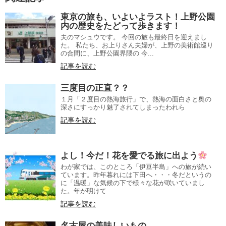
東京の旅も、いよいよラスト！上野公園
内の歴史をたどって歩きます！
夫のマシュウです。 今回の旅も最終日を迎えまし
た。 私たち、お上りさん夫婦が、上野の美術館巡り
の合間に、上野公園界隈の 今...
記事を読む
三度目の正直？？
１月「２度目の熱海旅行」で、熱海の面白さと奥の
深さにすっかり魅了されてしまったわれら
記事を読む
よし！今だ！花を愛でる旅に出よう
わが家では、このところ「伊豆半島」への旅が続い
ています。昨年暮れには下田へ・・・冬だというの
に「温暖」な気候の下で様々な花が咲いていまし
た。年が明けて
記事を読む
名古屋の美味しいもの