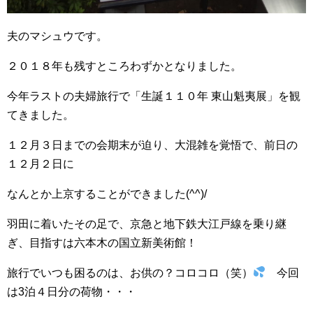
夫のマシュウです。
２０１８年も残すところわずかとなりました。
今年ラストの夫婦旅行で「生誕１１０年 東山魁夷展」を観
てきました。
１２月３日までの会期末が迫り、大混雑を覚悟で、前日の
１２月２日に
なんとか上京することができました(^^)/
羽田に着いたその足で、京急と地下鉄大江戸線を乗り継
ぎ、目指すは六本木の国立新美術館！
旅行でいつも困るのは、お供の？コロコロ（笑）
今回
は3泊４日分の荷物・・・