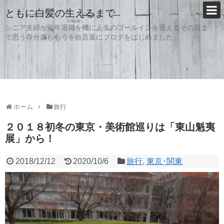
ともに白髪の生えるまで
シニア夫婦が定年退職を機に人生のゴールインを迎えるその日ま
で思う存分楽しもうを合言葉にブログをはじめました。
ホーム
旅行
２０１８初冬の東京・美術館巡りは「東山魁夷
展」から！
2018/12/12
2020/10/6
旅行
,
東京･関東