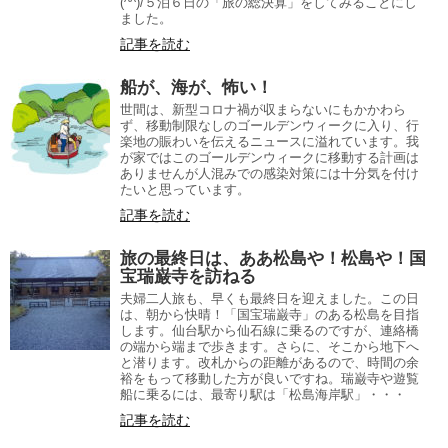
(^^)/５泊６日の「旅の総決算」をしてみることにし
ました。
記事を読む
船が、海が、怖い！
世間は、新型コロナ禍が収まらないにもかかわら
ず、移動制限なしのゴールデンウィークに入り、行
楽地の賑わいを伝えるニュースに溢れています。我
が家ではこのゴールデンウィークに移動する計画は
ありませんが人混みでの感染対策には十分気を付け
たいと思っています。
記事を読む
旅の最終日は、ああ松島や！松島や！国
宝瑞巌寺を訪ねる
夫婦二人旅も、早くも最終日を迎えました。この日
は、朝から快晴！「国宝瑞巌寺」のある松島を目指
します。仙台駅から仙石線に乗るのですが、連絡橋
の端から端まで歩きます。さらに、そこから地下へ
と潜ります。改札からの距離があるので、時間の余
裕をもって移動した方が良いですね。瑞巌寺や遊覧
船に乗るには、最寄り駅は「松島海岸駅」・・・
記事を読む