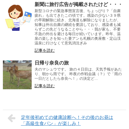
新聞に旅行広告が掲載されたけど・・・
新型コロナの緊急事態宣言後、ちょっぴり？「自粛
疲れ」も出てきたこの頃です。感染の少ない３９県
の早期解除に続き、北海道も解除になりましたが、
知事は外出自粛の継続を要請しており、感染者も減
らずこの先どうなることやら・・・我が家も、不要
不急の外出を避ける毎日が続いています。昨年、温
泉の楽しさを知った妻アンも札幌の奥座敷・定山渓
温泉に行けなくて意気消沈ぎみ
記事を読む
日帰り奈良の旅
夫のマシュウです。 旅の４日目は、天気予報があた
り、朝から雨です。 昨夜の作戦会議（？）で「雨の
一日だとしたら奈良へ！」の決定ど...
記事を読む
定年後初めての健康診断へ！その後のお昼は
「高級生食パン」が楽しみ！