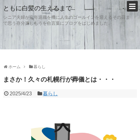
ともに白髪の生えるまで
シニア夫婦が定年退職を機に人生のゴールインを迎えるその日ま
で思う存分楽しもうを合言葉にブログをはじめました。
ホーム
暮らし
まさか！久々の札幌行が葬儀とは・・・
2025/4/23
暮らし