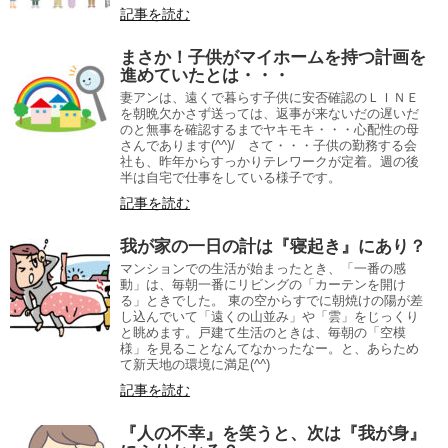
記事を読む
まさか！子供がマイホームを持つ計画を
進めていたとは・・・
妻アンは、遠くで暮らす子供に安否確認のＬＩＮＥ
を朝晩欠かさず送っては、返事が来ないだの遅いだ
のと無事を確認するまでヤキモキ・・・心配性の母
さんであります(^^)/ さて・・・子供の勤務する会
社も、昨年からすっかりテレワークが定着。週の後
半は自宅で仕事をしている様子です。
記事を読む
我が家の一日の計は『寝起き』にあり？
マンションでの生活が始まったとき、「一番の感
動」は、毎朝一番にリビングの「カーテンを開け
る」ときでした。 東の空からすでに朝焼けの陽が差
し込んでいて「遠くの山並み」や「雲」をじっくり
と眺めます。戸建て生活のときは、毎朝の「空模
様」を見ることなんてなかったなー。と、あらため
て新天地の環境に満足(^^)
記事を読む
『人の不幸』を笑うと、次は『我が身』