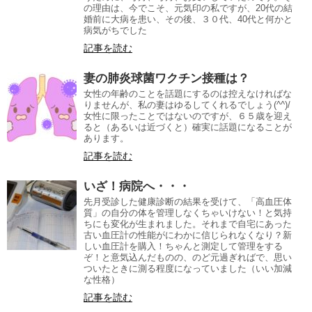
の理由は、今でこそ、元気印の私ですが、20代の結
婚前に大病を患い、その後、３０代、40代と何かと
病気がちでした
記事を読む
妻の肺炎球菌ワクチン接種は？
女性の年齢のことを話題にするのは控えなければな
りませんが、私の妻はゆるしてくれるでしょう(^^)/
女性に限ったことではないのですが、６５歳を迎え
ると（あるいは近づくと）確実に話題になることが
あります。
記事を読む
いざ！病院へ・・・
先月受診した健康診断の結果を受けて、「高血圧体
質」の自分の体を管理しなくちゃいけない！と気持
ちにも変化が生まれました。それまで自宅にあった
古い血圧計の性能がにわかに信じられなくなり？新
しい血圧計を購入！ちゃんと測定して管理をする
ぞ！と意気込んだものの、のど元過ぎればで、思い
ついたときに測る程度になっていました（いい加減
な性格）
記事を読む