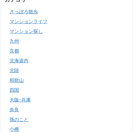
さっぽろ散歩
マンションライフ
マンション探し
九州
京都
北海道内
北陸
和歌山
四国
大阪･兵庫
奈良
孫のこと
小樽