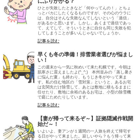
にふりかかる？
ひとが失敗したときなど「何やってんの！」とちょ
っとバカにしたくなるものですが、その心のウラに
は、自分はそんな失敗なんてしないという「過信」
があるかと思います。しかし、あくまで過信であっ
て、えてして、そういうときに自分も同じ失敗を犯
してしまうことが多いんじゃないでしょうか。
記事を読む
早くも冬の準備！排雪業者選びが悩まし
い！
この週末から一気に秋めいて来た札幌です。今朝は
肌寒さに震えましたよ(^_^;) 本州並みの「蒸し暑さ
に悩んだ夏」も終わり、もうじき冬がやって来ま
す。私の住む地区の「雪対策」というと、あるお宅
は玄関先だけ除雪して、あとは敷地に積もるままに
任せたり、敷地に余裕のあるお宅は、小型の除雪機
で庭にためたりしています。
記事を読む
【妻が帰って来るぞ～】証拠隠滅作戦開
始だ～！
いよいよ、妻アンが１週間の一人旅を終えて帰宅す
る日がやって来ました。寂しいやら？もう帰って来