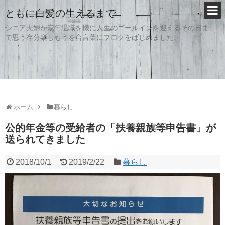
ともに白髪の生えるまで
シニア夫婦が定年退職を機に人生のゴールインを迎えるその日ま
で思う存分楽しもうを合言葉にブログをはじめました。
ホーム
暮らし
公的年金等の受給者の「扶養親族等申告書」が
送られてきました
2018/10/1
2019/2/22
暮らし