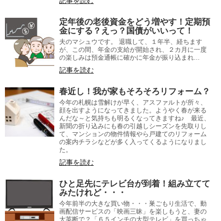
記事を読む
定年後の老後資金をどう増やす！定期預
金にする？えっ？国債がいいって！
夫のマシュウです。 退職して、１年半、経ちます
が、この間、年金の支給が開始され、２カ月に一度
の楽しみは預金通帳に確かに年金が振り込まれ...
記事を読む
春近し！我が家もそろそろリフォーム？
今年の札幌は雪解けが早く、アスファルトが所々、
顔を出すようになってきました。ようやく春が来る
んだな～と気持ちも明るくなってきますね♪ 最近、
新聞の折り込みにも春の引越しシーズンを先取りし
て、マンションの物件情報やら戸建てのリフォーム
の案内チラシなどが多く入ってくるようになりまし
た。
記事を読む
ひと足先にテレビ台が到着！組み立てて
みたけれど・・・
今年前半の大きな買い物・・・巣ごもり生活で、動
画配信サービスの「映画三昧」を楽しもうと、妻の
大英断で？「６５インチの大型テレビ」を買っちゃ