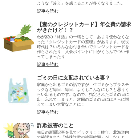
ような「冷え」を感じることが多くなりました。
記事を読む
【妻のクレジットカード】年会費の請求
がきたけど！？
わが家の「終活」の一環として、あまり使わなくな
った「クレジットカードの整理」があります。現役
時代は？いろんなお付き合いでクレジットカードを
作らされたり、入会ポイントに目がくらんでつい作
ってしまったり
記事を読む
ゴミの日に支配されている妻？
家庭から出るゴミの話ですが、生ゴミからプラスチ
ックなど毎日、毎日、よくもこんなにも？と思うく
らい出るものです。なので、指定されたゴミの日に
出し忘れてしまうと、次回のゴミの日にはさらに増
えてしまい大変なことに！
記事を読む
詐欺被害のこと
先日の新聞記事を見てビックリ！！昨年、北海道内
で確認された「特殊詐欺の被害総額」が、なんと