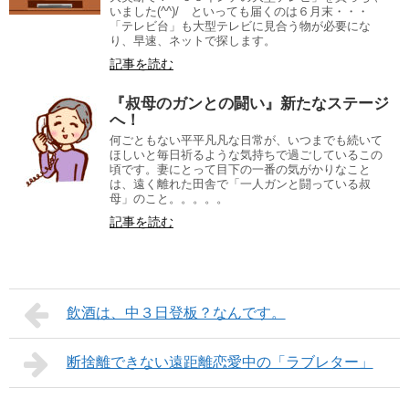
いました(^^)/ といっても届くのは６月末・・・
「テレビ台」も大型テレビに見合う物が必要にな
り、早速、ネットで探します。
記事を読む
『叔母のガンとの闘い』新たなステージ
へ！
何ごともない平平凡凡な日常が、いつまでも続いて
ほしいと毎日祈るような気持ちで過ごしているこの
頃です。妻にとって目下の一番の気がかりなこと
は、遠く離れた田舎で「一人ガンと闘っている叔
母」のこと。。。。。
記事を読む
飲酒は、中３日登板？なんです。
断捨離できない遠距離恋愛中の「ラブレター」