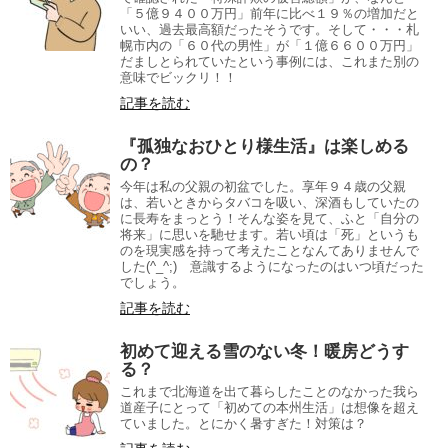
「５億９４００万円」前年に比べ１９％の増加だと
いい、過去最高額だったそうです。そして・・・札
幌市内の「６０代の男性」が「１億６６００万円」
だましとられていたという事例には、これまた別の
意味でビックリ！！
記事を読む
『孤独なおひとり様生活』は楽しめる
の？
今年は私の父親の初盆でした。享年９４歳の父親
は、若いときからタバコを吸い、深酒もしていたの
に長寿をまっとう！そんな姿を見て、ふと「自分の
将来」に思いを馳せます。若い頃は「死」というも
のを現実感を持って考えたことなんてありませんで
した(^_^;) 意識するようになったのはいつ頃だった
でしょう。
記事を読む
初めて迎える雪のない冬！暖房どうす
る？
これまで北海道を出て暮らしたことのなかった我ら
道産子にとって「初めての本州生活」は想像を超え
ていました。とにかく暑すぎた！対策は？