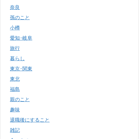
奈良
孫のこと
小樽
愛知･岐阜
旅行
暮らし
東京･関東
東北
福島
親のこと
趣味
退職後にすること
雑記