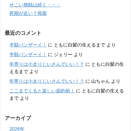
せこい挑戦は続く・・・
死期が近い？母親
最近のコメント
半額バンザーイ！
に
ともに白髪の生えるまで
より
半額バンザーイ！
に
ジェリー
より
年寄りは小太りじいさんでいい！？
に
ともに白髪の生
えるまで
より
年寄りは小太りじいさんでいい！？
に
山ちゃん
より
ここまでくると楽しい節約術！
に
ともに白髪の生える
まで
より
アーカイブ
2026年