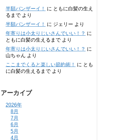
半額バンザーイ！
に
ともに白髪の生え
るまで
より
半額バンザーイ！
に
ジェリー
より
年寄りは小太りじいさんでいい！？
に
ともに白髪の生えるまで
より
年寄りは小太りじいさんでいい！？
に
山ちゃん
より
ここまでくると楽しい節約術！
に
とも
に白髪の生えるまで
より
アーカイブ
2026年
8月
7月
6月
5月
4月