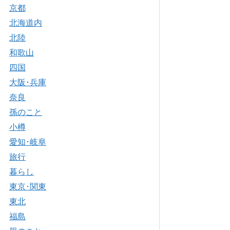
京都
北海道内
北陸
和歌山
四国
大阪･兵庫
奈良
孫のこと
小樽
愛知･岐阜
旅行
暮らし
東京･関東
東北
福島