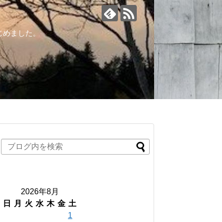
じめました。
2026年8月
日
月
火
水
木
金
土
1