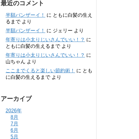
最近のコメント
半額バンザーイ！
に
ともに白髪の生え
るまで
より
半額バンザーイ！
に
ジェリー
より
年寄りは小太りじいさんでいい！？
に
ともに白髪の生えるまで
より
年寄りは小太りじいさんでいい！？
に
山ちゃん
より
ここまでくると楽しい節約術！
に
とも
に白髪の生えるまで
より
アーカイブ
2026年
8月
7月
6月
5月