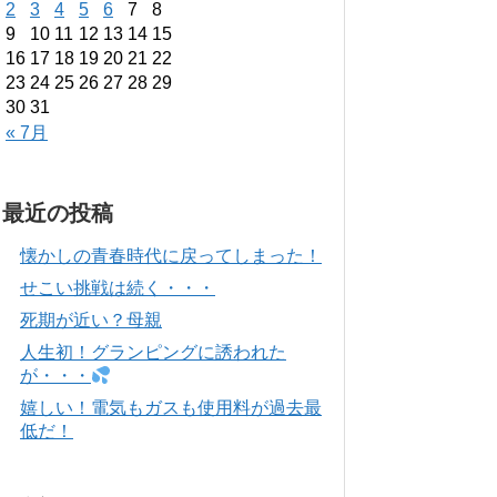
2
3
4
5
6
7
8
9
10
11
12
13
14
15
16
17
18
19
20
21
22
23
24
25
26
27
28
29
30
31
« 7月
最近の投稿
懐かしの青春時代に戻ってしまった！
せこい挑戦は続く・・・
死期が近い？母親
人生初！グランピングに誘われた
が・・・
嬉しい！電気もガスも使用料が過去最
低だ！