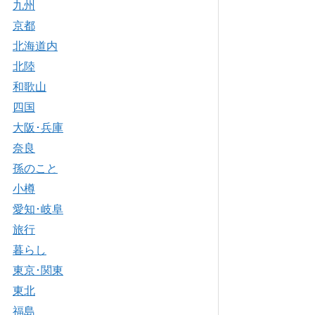
九州
京都
北海道内
北陸
和歌山
四国
大阪･兵庫
奈良
孫のこと
小樽
愛知･岐阜
旅行
暮らし
東京･関東
東北
福島