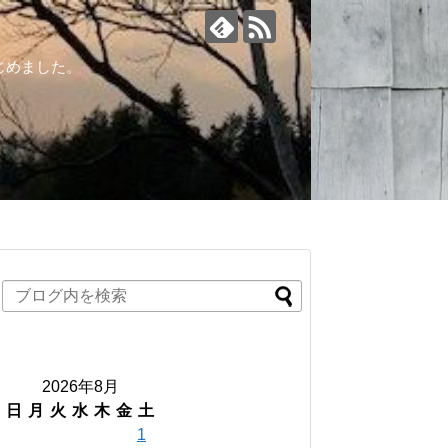
じめました。
2026年8月
日
月
火
水
木
金
土
1