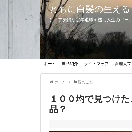
ともに白髪の生える
シニア夫婦が定年退職を機に人生のゴー
ホーム
自己紹介
サイトマップ
管理人プ
ホーム
親のこと
１００均で見つけた
品？