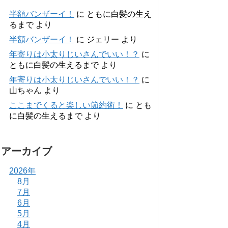
半額バンザーイ！
に
ともに白髪の生え
るまで
より
半額バンザーイ！
に
ジェリー
より
年寄りは小太りじいさんでいい！？
に
ともに白髪の生えるまで
より
年寄りは小太りじいさんでいい！？
に
山ちゃん
より
ここまでくると楽しい節約術！
に
とも
に白髪の生えるまで
より
アーカイブ
2026年
8月
7月
6月
5月
4月