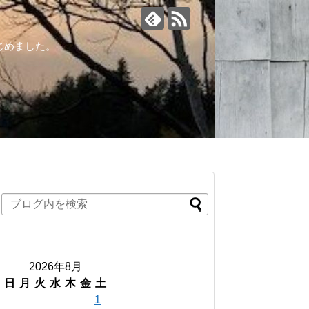
じめました。
2026年8月
日
月
火
水
木
金
土
1