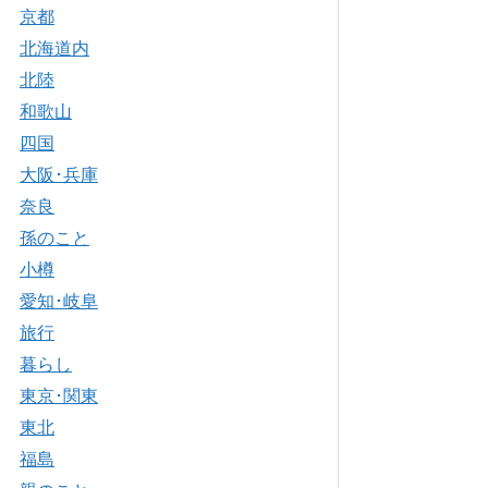
京都
北海道内
北陸
和歌山
四国
大阪･兵庫
奈良
孫のこと
小樽
愛知･岐阜
旅行
暮らし
東京･関東
東北
福島