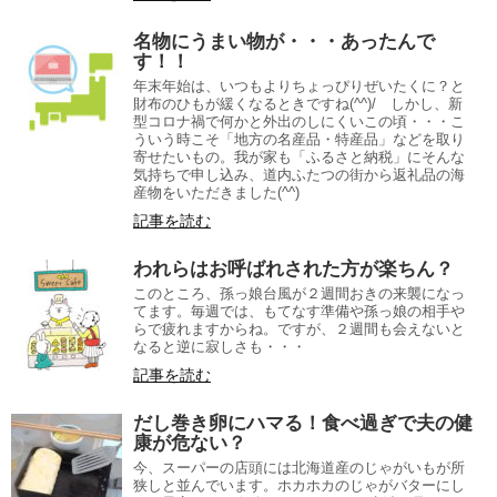
名物にうまい物が・・・あったんで
す！！
年末年始は、いつもよりちょっぴりぜいたくに？と
財布のひもが緩くなるときですね(^^)/ しかし、新
型コロナ禍で何かと外出のしにくいこの頃・・・こ
ういう時こそ「地方の名産品・特産品」などを取り
寄せたいもの。我が家も「ふるさと納税」にそんな
気持ちで申し込み、道内ふたつの街から返礼品の海
産物をいただきました(^^)
記事を読む
われらはお呼ばれされた方が楽ちん？
このところ、孫っ娘台風が２週間おきの来襲になっ
てます。毎週では、もてなす準備や孫っ娘の相手や
らで疲れますからね。ですが、２週間も会えないと
なると逆に寂しさも・・・
記事を読む
だし巻き卵にハマる！食べ過ぎで夫の健
康が危ない？
今、スーパーの店頭には北海道産のじゃがいもが所
狭しと並んでいます。ホカホカのじゃがバターにし