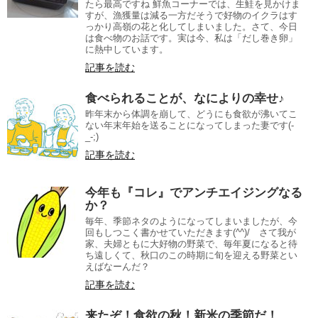
たら最高ですね 鮮魚コーナーでは、生鮭を見かけま
すが、漁獲量は減る一方だそうで好物のイクラはす
っかり高嶺の花と化してしまいました。さて、今日
は食べ物のお話です。実は今、私は「だし巻き卵」
に熱中しています。
記事を読む
食べられることが、なによりの幸せ♪
昨年末から体調を崩して、どうにも食欲が沸いてこ
ない年末年始を送ることになってしまった妻です(-
_-;)
記事を読む
今年も『コレ』でアンチエイジングなる
か？
毎年、季節ネタのようになってしまいましたが、今
回もしつこく書かせていただきます(^^)/ さて我が
家、夫婦ともに大好物の野菜で、毎年夏になると待
ち遠しくて、秋口のこの時期に旬を迎える野菜とい
えばなーんだ？
記事を読む
来たぞ！食欲の秋！新米の季節だ！