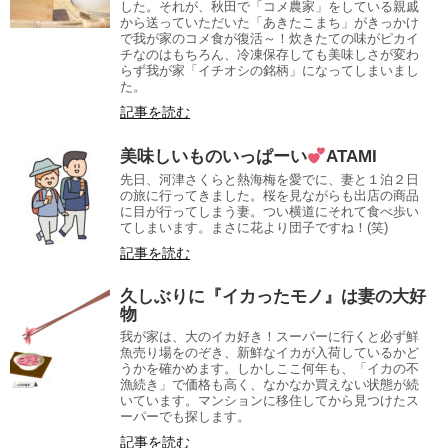
した。それが、秋田で「コメ農家」をしている親戚
から送っていただいた「あきたこまち」がきっかけ
で我が家のコメ食が復活～！炊きたての味がピカイ
チなのはもちろん、冷凍保存しても美味しさが変わ
らず我が家「イチオシの銘柄」になってしまいまし
た。
記事を読む
美味しいものいっぱーい
ATAMI
先日、河津さくらと熱海梅を愛でに、妻と１泊２日
の旅に行ってきました。桜を見ながらも出店の商品
に目が行ってしまう妻。つい横道にそれて食べ歩い
てしまいます。まさに花より団子ですね！(笑)
記事を読む
久しぶりに『イカったモノ』は妻の大好
物
我が家は、大のイカ好き！スーパーに行くと必ず鮮
魚売り場をのぞき、新鮮なイカが入荷しているかど
うかを確かめます。しかしここ何年も、「イカの不
漁続き」で価格も高く、なかなか買えない状態が続
いています。マンションに移住してから見つけたス
ーパーでも探します。
記事を読む