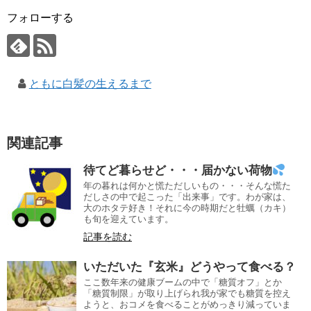
フォローする
ともに白髪の生えるまで
関連記事
待てど暮らせど・・・届かない荷物
年の暮れは何かと慌ただしいもの・・・そんな慌た
だしさの中で起こった「出来事」です。わが家は、
大のホタテ好き！それに今の時期だと牡蠣（カキ）
も旬を迎えています。
記事を読む
いただいた『玄米』どうやって食べる？
ここ数年来の健康ブームの中で「糖質オフ」とか
「糖質制限」が取り上げられ我が家でも糖質を控え
ようと、おコメを食べることがめっきり減っていま