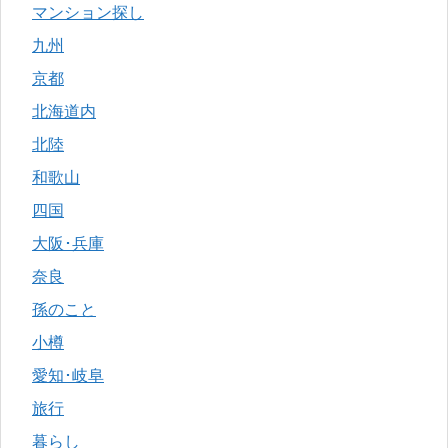
マンション探し
九州
京都
北海道内
北陸
和歌山
四国
大阪･兵庫
奈良
孫のこと
小樽
愛知･岐阜
旅行
暮らし