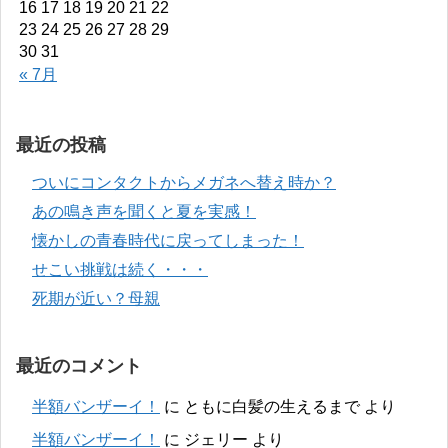
16
17
18
19
20
21
22
23
24
25
26
27
28
29
30
31
« 7月
最近の投稿
ついにコンタクトからメガネへ替え時か？
あの鳴き声を聞くと夏を実感！
懐かしの青春時代に戻ってしまった！
せこい挑戦は続く・・・
死期が近い？母親
最近のコメント
半額バンザーイ！
に
ともに白髪の生えるまで
より
半額バンザーイ！
に
ジェリー
より