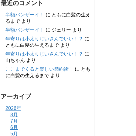
最近のコメント
半額バンザーイ！
に
ともに白髪の生え
るまで
より
半額バンザーイ！
に
ジェリー
より
年寄りは小太りじいさんでいい！？
に
ともに白髪の生えるまで
より
年寄りは小太りじいさんでいい！？
に
山ちゃん
より
ここまでくると楽しい節約術！
に
とも
に白髪の生えるまで
より
アーカイブ
2026年
8月
7月
6月
5月