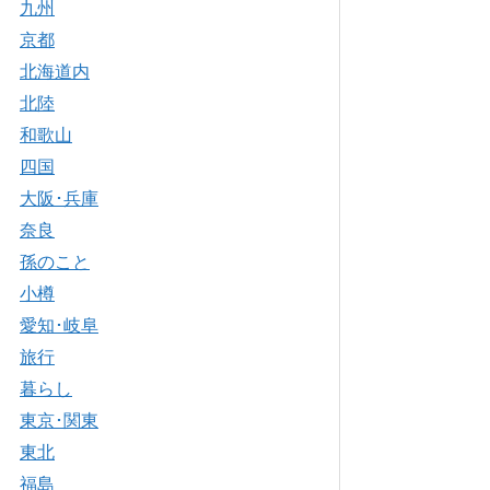
九州
京都
北海道内
北陸
和歌山
四国
大阪･兵庫
奈良
孫のこと
小樽
愛知･岐阜
旅行
暮らし
東京･関東
東北
福島