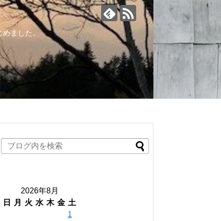
じめました。
2026年8月
日
月
火
水
木
金
土
1