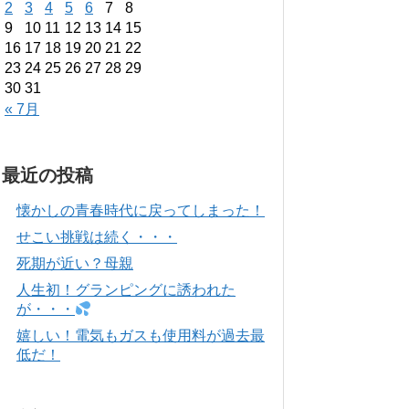
2
3
4
5
6
7
8
9
10
11
12
13
14
15
16
17
18
19
20
21
22
23
24
25
26
27
28
29
30
31
« 7月
最近の投稿
懐かしの青春時代に戻ってしまった！
せこい挑戦は続く・・・
死期が近い？母親
人生初！グランピングに誘われた
が・・・
嬉しい！電気もガスも使用料が過去最
低だ！