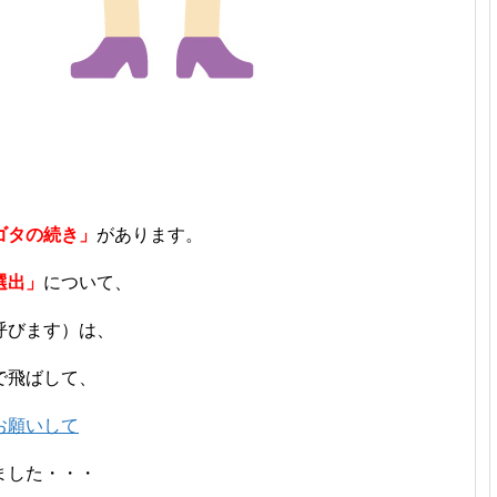
ゴタの続き」
があります。
選出」
について、
呼びます）は、
で飛ばして、
お願いして
ました・・・