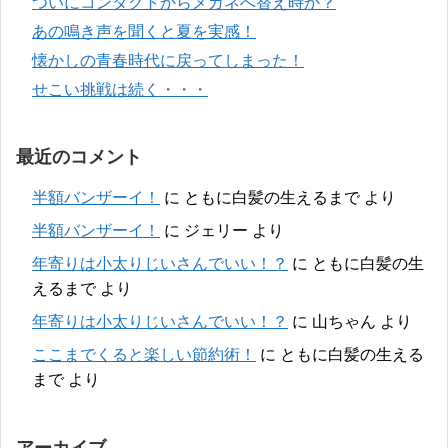
ついにコンタクトからメガネへ替え時か？
あの鳴き声を聞くと夏を実感！
懐かしの青春時代に戻ってしまった！
せこい挑戦は続く・・・
最近のコメント
半額バンザーイ！
に
ともに白髪の生えるまで
より
半額バンザーイ！
に
ジェリー
より
年寄りは小太りじいさんでいい！？
に
ともに白髪の生
えるまで
より
年寄りは小太りじいさんでいい！？
に
山ちゃん
より
ここまでくると楽しい節約術！
に
ともに白髪の生える
まで
より