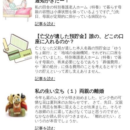
通知がきたー！
私の田舎の特別養護老人ホーム（特養）で暮らす母
親の容態は小康状態を保っているようです(^_^;)先
日、母親が定期的に掛かっている病院から
記事を読む
【亡父が遺した預貯金】誰の、どこの口
座に入れるのか？
亡くなった父親が遺した本人名義の預貯金は「ゆう
ちょ銀行」と「地域の金融機関」それぞれに口座を
持っていました。特別養護老人ホーム（特養）で暮
らす母親の、将来必要になるであろう「葬儀費用」
や「家の処分」に係る費用のことを考えるとギリギ
リの貯えといって差し支えありません。
記事を読む
私の生い立ち（１）両親の離婚
今年も庭のムクゲが咲き始めました。ピンク色の可
憐な花は夏到来のお知らせです。 さて、先日、父親
の１周忌を無事に迎えることが出来ました。そろそ
ろ故郷の土に還してあげなくてはと思うのですが、
なかなか踏ん切りがつきません。「離れがたい」と
いうのが本音でしょうか。
記事を読む