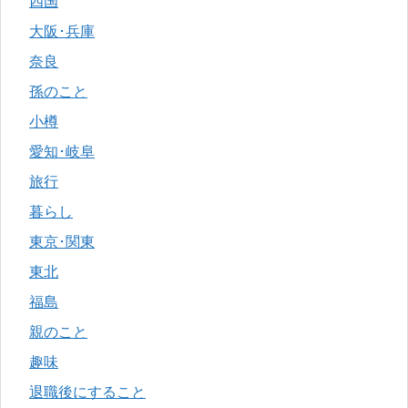
四国
大阪･兵庫
奈良
孫のこと
小樽
愛知･岐阜
旅行
暮らし
東京･関東
東北
福島
親のこと
趣味
退職後にすること