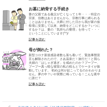
お墓に納骨する手続き
妻の父親である義父が亡くなって１年・・・特定の
宗派、信教はありませんから、宗教行事に縛られる
ことはありません。火葬に付した日から我が家の仮
祭壇に安置して以来、納骨をどこにするか？いつに
するか？は、妻の「気持ちの整理」を待って・・・
ということにしています(^^)/
記事を読む
母が倒れた？
新型コロナ新規感染者数も落ち着いて、緊急事態宣
言も解除されたので、さあ温泉だ！旅行だ！と我ら
夫婦の「はしゃぎ過ぎ」を戒めたのか？プープー、
プープー真っ暗な寝室の私の枕もとでケータイが振
動しています。 初めは何が起こってるのかわかりま
せん。夢の中？いや実際に鳴っている！こんな夜中
に誰だ？
記事を読む