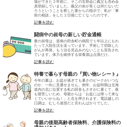
場ができた２年前に、そこの互助会に義父も含め会
員登録していました。義父の命が長くは持たないだ
ろうということを察した妻からの指示で、私が「事
前の相談」をした２日後に亡くなったのです。
記事を読む
闘病中の叔母の新しい貯金通帳
妻の叔母は、道南の田舎町の病院で１年以上にもわ
たって入院生活を送っています。手術して切除した
がんが再発。もう治る見込みのないことも宣告され
ています。体力を維持する栄養源は点滴だけ。
記事を読む
特養で暮らす母親の『買い物レシート』
今年の夏は、お盆が過ぎても暑さのピークがいつな
のか、一向に見通せません。例年、お盆時期は北海
道内の北に位置する私の田舎もさすがに暑くて、夜
も寝苦しいため、母親からは「お盆には帰って来な
くていいからね！」と念を押されます。電話越しの
口調は、むしろ迷惑だと言わんばかりでした。
記事を読む
母親の後期高齢者保険料、介護保険料の