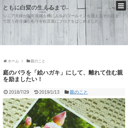
ともに白髪の生えるまで
シニア夫婦が定年退職を機に人生のゴールインを迎えるその日ま
で思う存分楽しもうを合言葉にブログをはじめました。
ホーム
親のこと
庭のバラを「絵ハガキ」にして、離れて住む親
を励ましたい！
2018/7/29
2019/1/13
親のこと