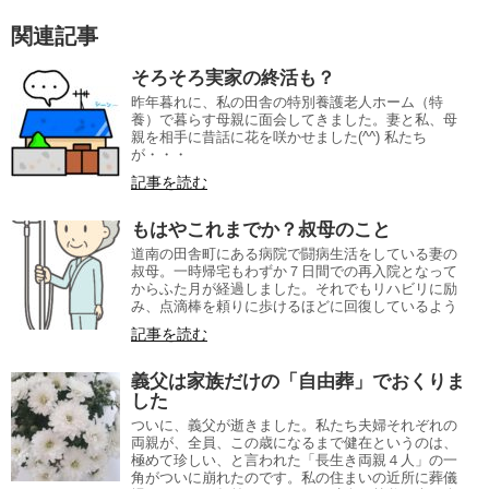
関連記事
そろそろ実家の終活も？
昨年暮れに、私の田舎の特別養護老人ホーム（特
養）で暮らす母親に面会してきました。妻と私、母
親を相手に昔話に花を咲かせました(^^) 私たち
が・・・
記事を読む
もはやこれまでか？叔母のこと
道南の田舎町にある病院で闘病生活をしている妻の
叔母。一時帰宅もわずか７日間での再入院となって
からふた月が経過しました。それでもリハビリに励
み、点滴棒を頼りに歩けるほどに回復しているよう
記事を読む
義父は家族だけの「自由葬」でおくりま
した
ついに、義父が逝きました。私たち夫婦それぞれの
両親が、全員、この歳になるまで健在というのは、
極めて珍しい、と言われた「長生き両親４人」の一
角がついに崩れたのです。私の住まいの近所に葬儀