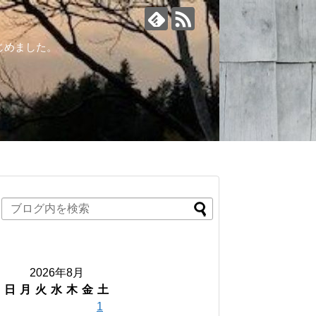
じめました。
2026年8月
日
月
火
水
木
金
土
1