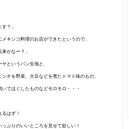
！
ます？」
にメキシコ料理のお店ができたというので、
以来かなー？」
ーヤというパン生地と、
ミンチを野菜、大豆などを煮たトマト味のもの、
焼いてほぐしたものなどモロモロ・・・
れるはず！
いっぷりのいいところを見せて欲しい！