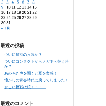
2
3
4
5
6
7
8
9
10
11
12
13
14
15
16
17
18
19
20
21
22
23
24
25
26
27
28
29
30
31
« 7月
最近の投稿
ついに最期の入院か？
ついにコンタクトからメガネへ替え時
か？
あの鳴き声を聞くと夏を実感！
懐かしの青春時代に戻ってしまった！
せこい挑戦は続く・・・
最近のコメント