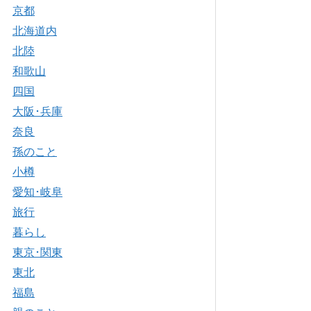
京都
北海道内
北陸
和歌山
四国
大阪･兵庫
奈良
孫のこと
小樽
愛知･岐阜
旅行
暮らし
東京･関東
東北
福島