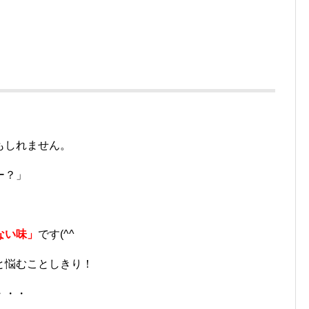
もしれません。
ー？」
ない味」
です(^^ゞ
と悩むことしきり！
・・・