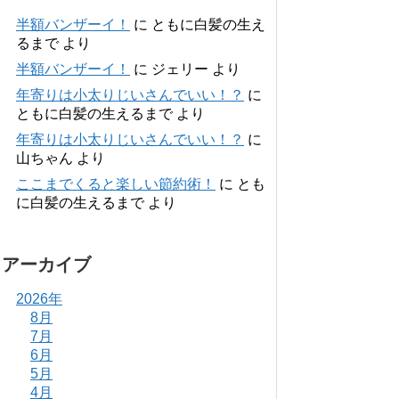
半額バンザーイ！
に
ともに白髪の生え
るまで
より
半額バンザーイ！
に
ジェリー
より
年寄りは小太りじいさんでいい！？
に
ともに白髪の生えるまで
より
年寄りは小太りじいさんでいい！？
に
山ちゃん
より
ここまでくると楽しい節約術！
に
とも
に白髪の生えるまで
より
アーカイブ
2026年
8月
7月
6月
5月
4月