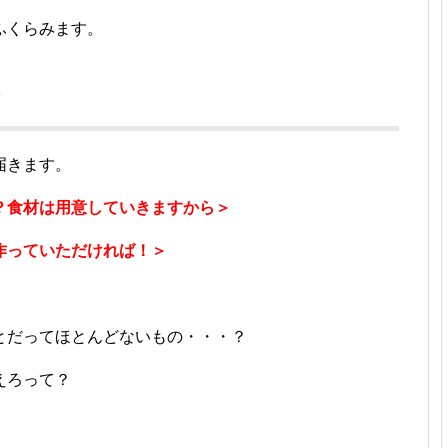
ふくらみます。
て
届きます。
？食材は用意していきますから＞
作っていただければ！＞
とだってほとんどないもの・・・？
えろって？