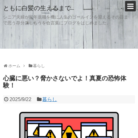
ともに白髪の生えるまで
シニア夫婦が定年退職を機に人生のゴールインを迎えるその日ま
で思う存分楽しもうを合言葉にブログをはじめました。
ホーム
暮らし
心臓に悪い？脅かさないでよ！真夏の恐怖体
験！
2025/9/22
暮らし