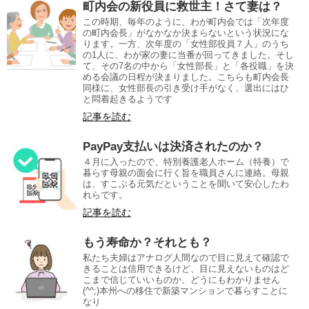
町内会の新役員に救世主！さて妻は？
この時期、毎年のように、わが町内会では「次年度
の町内会長」がなかなか決まらないという状況にな
ります。一方、次年度の「女性部役員７人」のうち
の1人に、わが家の妻に当番が回ってきました。そし
て、その7名の中から「女性部長」と「各役職」を決
める会議の日程が決まりました。こちらも町内会長
同様に、女性部長の引き受け手がなく、選出にはひ
と悶着起きるようです
記事を読む
PayPay支払いは決済されたのか？
４月に入ったので、特別養護老人ホーム（特養）で
暮らす母親の面会に行く旨を職員さんに連絡。母親
は、すこぶる元気だということを聞いて安心したわ
れらです。
記事を読む
もう寿命か？それとも？
私たち夫婦はアナログ人間なので目に見えて確認で
きることは信用できるけど、目に見えないものはど
こまで信じていいものか、どうにもわかりません
(^^;)本州への移住で新築マンションで暮らすことに
なり