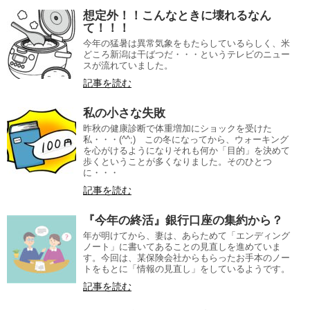
想定外！！こんなときに壊れるなん
て！！！
今年の猛暑は異常気象をもたらしているらしく、米
どころ新潟は干ばつだ・・・というテレビのニュー
スが流れていました。
記事を読む
私の小さな失敗
昨秋の健康診断で体重増加にショックを受けた
私・・・(^^;) この冬になってから、ウォーキング
を心がけるようになりそれも何か「目的」を決めて
歩くということが多くなりました。そのひとつ
に・・・
記事を読む
『今年の終活』銀行口座の集約から？
年が明けてから、妻は、あらためて「エンディング
ノート」に書いてあることの見直しを進めていま
す。今回は、某保険会社からもらったお手本のノー
トをもとに「情報の見直し」をしているようです。
記事を読む