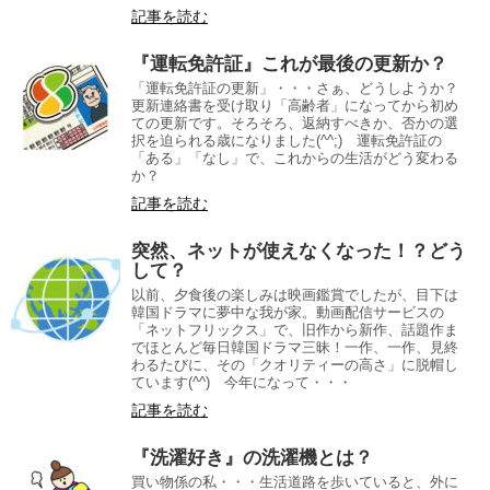
記事を読む
『運転免許証』これが最後の更新か？
「運転免許証の更新」・・・さぁ、どうしようか？
更新連絡書を受け取り「高齢者」になってから初め
ての更新です。そろそろ、返納すべきか、否かの選
択を迫られる歳になりました(^^;) 運転免許証の
「ある」「なし」で、これからの生活がどう変わる
か？
記事を読む
突然、ネットが使えなくなった！？どう
して？
以前、夕食後の楽しみは映画鑑賞でしたが、目下は
韓国ドラマに夢中な我が家。動画配信サービスの
「ネットフリックス」で、旧作から新作、話題作ま
でほとんど毎日韓国ドラマ三昧！一作、一作、見終
わるたびに、その「クオリティーの高さ」に脱帽し
ています(^^) 今年になって・・・
記事を読む
『洗濯好き』の洗濯機とは？
買い物係の私・・・生活道路を歩いていると、外に