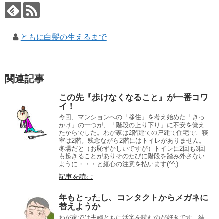
ともに白髪の生えるまで
関連記事
この先『歩けなくなること』が一番コワ
イ！
今回、マンションへの「移住」を考え始めた「きっ
かけ」の一つが、「階段の上り下り」に不安を覚え
たからでした。わが家は2階建ての戸建て住宅で、寝
室は2階。残念ながら2階にはトイレがありません。
冬場だと（お恥ずかしいですが）トイレに2回も3回
も起きることがありそのたびに階段を踏み外さない
ように・・・と細心の注意を払います(^^;)
記事を読む
年もとったし、コンタクトからメガネに
替えようか
わが家では夫婦ともに活字を読むのが好きです。結