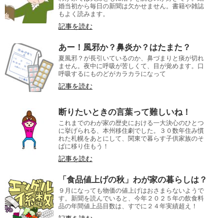
婚当初から毎日の新聞は欠かせません。書籍や雑誌
もよく読みます。
記事を読む
あー！風邪か？鼻炎か？はたまた？
夏風邪？が長引いているのか、鼻づまりと痰が切れ
ません。夜中に呼吸が苦しくて、目が覚めます。口
呼吸するにものどがカラカラになって
記事を読む
断りたいときの言葉って難しいね！
これまでのわが家の歴史における一大決心のひとつ
に挙げられる、本州移住劇でした。３０数年住み慣
れた札幌をあとにして、関東で暮らす子供家族のそ
ばに移り住もう！
記事を読む
「食品値上げの秋」わが家の暮らしは？
９月になっても物価の値上げはおさまらないようで
す。新聞を読んでいると、今年２０２５年の飲食料
品の年間値上品目数は、すでに２４年実績超え！