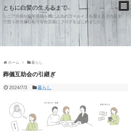
ともに白髪の生えるまで
シニア夫婦が定年退職を機に人生のゴールインを迎えるその日ま
で思う存分楽しもうを合言葉にブログをはじめました。
ホーム
暮らし
葬儀互助会の引継ぎ
2024/7/3
暮らし