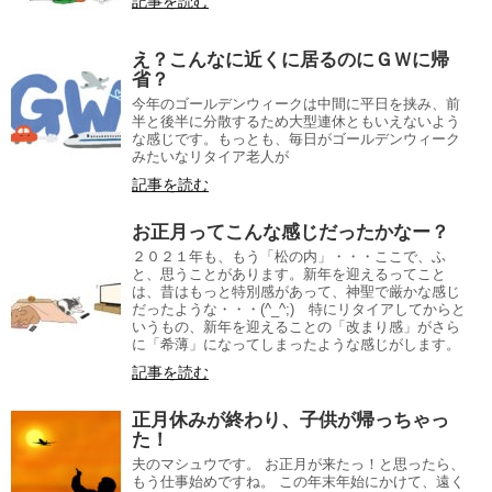
記事を読む
え？こんなに近くに居るのにＧＷに帰
省？
今年のゴールデンウィークは中間に平日を挟み、前
半と後半に分散するため大型連休ともいえないよう
な感じです。もっとも、毎日がゴールデンウィーク
みたいなリタイア老人が
記事を読む
お正月ってこんな感じだったかなー？
２０２１年も、もう「松の内」・・・ここで、ふ
と、思うことがあります。新年を迎えるってこと
は、昔はもっと特別感があって、神聖で厳かな感じ
だったような・・・(^_^;) 特にリタイアしてからと
いうもの、新年を迎えることの「改まり感」がさら
に「希薄」になってしまったような感じがします。
記事を読む
正月休みが終わり、子供が帰っちゃっ
た！
夫のマシュウです。 お正月が来たっ！と思ったら、
もう仕事始めですね。 この年末年始にかけて、遠く