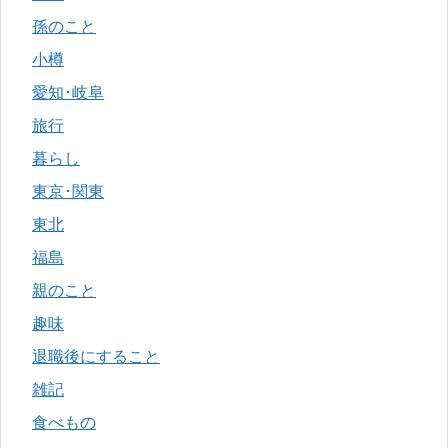
孫のこと
小樽
愛知･岐阜
旅行
暮らし
東京･関東
東北
福島
親のこと
趣味
退職後にすること
雑記
食べもの