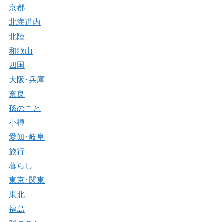
京都
北海道内
北陸
和歌山
四国
大阪･兵庫
奈良
孫のこと
小樽
愛知･岐阜
旅行
暮らし
東京･関東
東北
福島