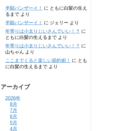
半額バンザーイ！
に
ともに白髪の生え
るまで
より
半額バンザーイ！
に
ジェリー
より
年寄りは小太りじいさんでいい！？
に
ともに白髪の生えるまで
より
年寄りは小太りじいさんでいい！？
に
山ちゃん
より
ここまでくると楽しい節約術！
に
とも
に白髪の生えるまで
より
アーカイブ
2026年
8月
7月
6月
5月
4月