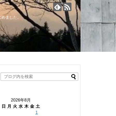
じめました。
2026年8月
日
月
火
水
木
金
土
1