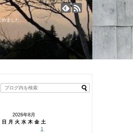
じめました。
2026年8月
日
月
火
水
木
金
土
1