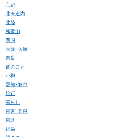
京都
北海道内
北陸
和歌山
四国
大阪･兵庫
奈良
孫のこと
小樽
愛知･岐阜
旅行
暮らし
東京･関東
東北
福島