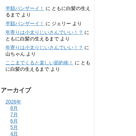
半額バンザーイ！
に
ともに白髪の生え
るまで
より
半額バンザーイ！
に
ジェリー
より
年寄りは小太りじいさんでいい！？
に
ともに白髪の生えるまで
より
年寄りは小太りじいさんでいい！？
に
山ちゃん
より
ここまでくると楽しい節約術！
に
とも
に白髪の生えるまで
より
アーカイブ
2026年
8月
7月
6月
5月
4月