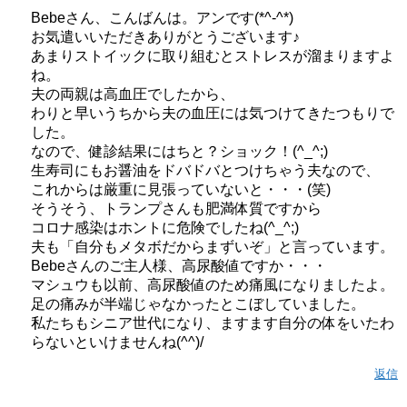
Bebeさん、こんばんは。アンです(*^-^*)
お気遣いいただきありがとうございます♪
あまりストイックに取り組むとストレスが溜まりますよ
ね。
夫の両親は高血圧でしたから、
わりと早いうちから夫の血圧には気つけてきたつもりで
した。
なので、健診結果にはちと？ショック！(^_^;)
生寿司にもお醤油をドバドバとつけちゃう夫なので、
これからは厳重に見張っていないと・・・(笑)
そうそう、トランプさんも肥満体質ですから
コロナ感染はホントに危険でしたね(^_^;)
夫も「自分もメタボだからまずいぞ」と言っています。
Bebeさんのご主人様、高尿酸値ですか・・・
マシュウも以前、高尿酸値のため痛風になりましたよ。
足の痛みが半端じゃなかったとこぼしていました。
私たちもシニア世代になり、ますます自分の体をいたわ
らないといけませんね(^^)/
返信