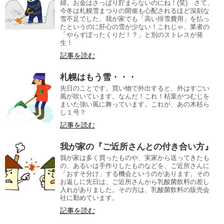
婦。お金はさっぱり貯まらないのにね！(笑) さて、
今冬は札幌雪まつりの開催も心配されるほど深刻な
雪不足でした。我が家でも「高い排雪費用」を払っ
たというのに肝心の雪が少ない！これじゃ、業者の
「やらずぼったくりだ！？」と別のストレスが発
生！
記事を読む
札幌はもう雪・・・
先日のことです。買い物で外出すると、外はすごい
風が吹いています。なんだ！これ！枯葉がつむじを
まいた強い風に舞っています。これが、あの木枯ら
し１号？
記事を読む
我が家の『ご近所さんとの付き合い方』
我が家は多く買ったものや、実家から送ってきたも
の、あるいは手作りしたものなどを、ご近所さんに
「おすそ分け」する機会というのがあります。その
お返しに先日は、ご近所さんから乳酸菌飲料の差し
入れがありました。その方は、乳酸菌飲料の販売会
社に勤めています。
記事を読む