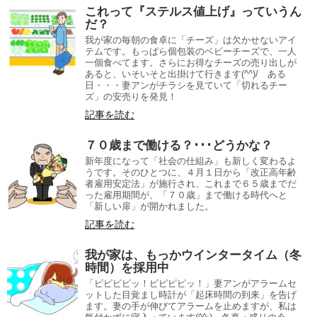
これって『ステルス値上げ』っていうん
だ？
我が家の毎朝の食卓に「チーズ」は欠かせないアイ
テムです。もっぱら個包装のベビーチーズで、一人
一個食べてます。さらにお得なチーズの売り出しが
あると、いそいそと出掛けて行きます(^^)/ ある
日・・・妻アンがチラシを見ていて「切れるチー
ズ」の安売りを発見！
記事を読む
７０歳まで働ける？･･･どうかな？
新年度になって「社会の仕組み」も新しく変わるよ
うです。そのひとつに、４月１日から「改正高年齢
者雇用安定法」が施行され、これまで６５歳までだ
った雇用期間が、「７０歳」まで働ける時代へと
「新しい扉」が開かれました。
記事を読む
我が家は、もっかウインタータイム（冬
時間）を採用中
「ピピピピッ！ピピピピッ！」妻アンがアラームセ
ットした目覚まし時計が「起床時間の到来」を告げ
ます。妻の手が伸びてアラームを止めますが、私は