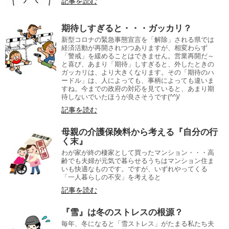
記事を読む
期待しすぎると・・・ガッカリ？
新型コロナの緊急事態宣言を「解除」される県では
経済活動が再開されつつありますが、相変わらず
「警戒」を緩めることはできません。営業再開だ～
と喜び、あまり「期待」しすぎると、外したときの
ガッカリは、より大きくなります。その「期待のハ
ードル」は、人によっても、事柄によっても違いま
すね。今までの政府の対応を見ていると、あまり期
待しないでいたほうが良さそうです(^^)/
記事を読む
母親の介護保険料から考える『自分の行
く末』
わが家が終の棲家として買ったマンション・・・高
齢でも夫婦が元気で暮らせるうちはマンション住ま
いも快適なものです。ですが、いずれやってくる
「一人暮らしの不安」を考えると
記事を読む
『雪』は冬のストレスの根源？
毎年、冬になると「雪ストレス」がたまる私たち夫