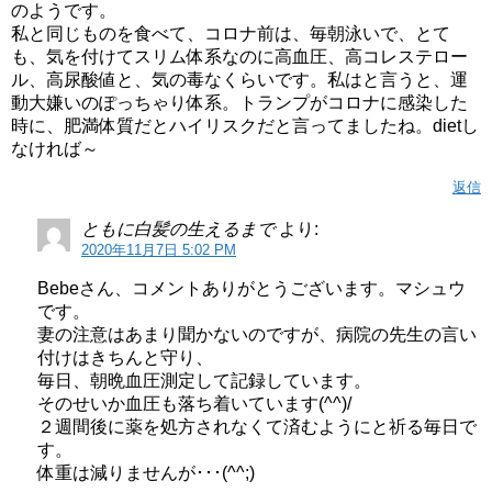
のようです。
私と同じものを食べて、コロナ前は、毎朝泳いで、とて
も、気を付けてスリム体系なのに高血圧、高コレステロー
ル、高尿酸値と、気の毒なくらいです。私はと言うと、運
動大嫌いのぽっちゃり体系。トランプがコロナに感染した
時に、肥満体質だとハイリスクだと言ってましたね。dietし
なければ～
返信
ともに白髪の生えるまで
より:
2020年11月7日 5:02 PM
Bebeさん、コメントありがとうございます。マシュウ
です。
妻の注意はあまり聞かないのですが、病院の先生の言い
付けはきちんと守り、
毎日、朝晩血圧測定して記録しています。
そのせいか血圧も落ち着いています(^^)/
２週間後に薬を処方されなくて済むようにと祈る毎日で
す。
体重は減りませんが･･･(^^;)