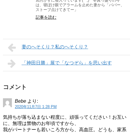
気付かずに寝入っています(^^;) 冬真っ盛りの今
は、寝ぼけ眼でアラームを止めた妻から「パパー、
ストーブ点けてきてー」
記事を読む
妻のへそくり？私のへそくり？
「神田日勝」展で「なつぞら」を思い出す
コメント
Bebe
より:
2020年11月7日 1:28 PM
気持ちが落ち込まない程度に、頑張ってください！お互い
に、無理は禁物のお年頃ですから、
我がパートナーも若いころ方から、高血圧。どうも、家系